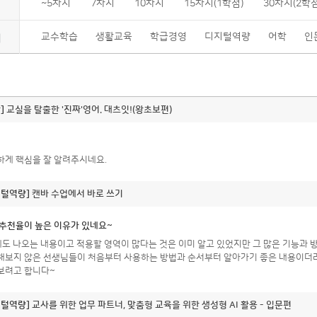
~5차시
7차시
10차시
15차시(1학점)
30차시(2학점
영수증/이수증
교수학습
생활교육
학급경영
디지털역량
어학
인
개인정보관리
제
MY회원권/패키지
]
교실을 탈출한 '진짜'영어. 대츠잇!(왕초보편)
하게 핵심을 잘 알려주시네요.
지털역량]
캔바 수업에서 바로 쓰기
 추천율이 높은 이유가 있네요~
도 나오는 내용이고 적용할 영역이 많다는 것은 이미 알고 있었지만 그 많은 기능과 
해보지 않은 선생님들이 처음부터 사용하는 방법과 순서부터 알아가기 좋은 내용이더라
보려고 합니다~
지털역량]
교사를 위한 업무 파트너, 맞춤형 교육을 위한 생성형 AI 활용 - 입문편