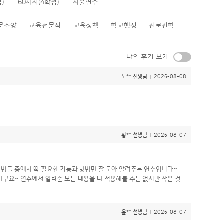
)
60차시(4학점)
자율연수
문소양
교육전문직
교육정책
학교행정
진로진학
나의 후기 보기
노** 선생님
2026-08-08
황** 선생님
2026-08-07
방법들 중에서 딱 필요한 기능과 방법만 잘 모아 알려주는 연수입니다~
구요~ 연수에서 알려준 모든 내용을 다 적용해볼 수는 없지만 작은 것
윤** 선생님
2026-08-07