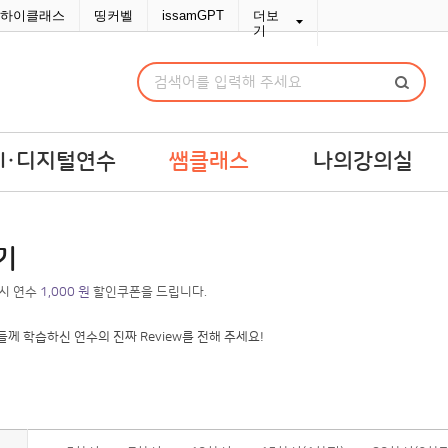
하이클래스
띵커벨
issamGPT
더보
기
AI·디지털연수
쌤클래스
나의강의실
I·디지털연수
쌤라이브
강의실
기
교맞춤 예산견적
쌤콘텐츠
연수교재구입
 시 연수
1,000 원
할인쿠폰을 드립니다.
쌤바이브
연수변경/취소
단체신청관리
MY위시리스트
나의문의함
포인트/쿠폰