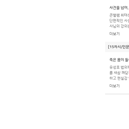
사건을 넘어,
큰별쌤 최태성
단편적인 사실
사님의 강의는
에 자칫 방대
더보기
로 만드는 과정과도 같았다. 무엇보다 역사가 단순히 과거의 기록이 아니라 원
가 달라져도 인
[15차시/인
않았고, 한국
각이 들었다
종합적으로 바라보고 싶어졌다. 역사적 사실을 단순히 암기하는 것을
죽은 몸이 들
강좌였다.
유성호 법의학
를 새삼 깨
하고 현실감 있게 이해하는 데 큰 도움이 되었
하는 원인과 
더보기
건강하게 보존하기 위해 무엇을
배울 수 있었