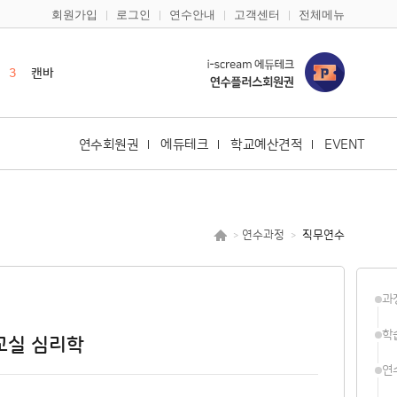
회원가입
로그인
연수안내
고객센터
전체메뉴
2
영어
3
캔바
4
듀오링고
5
일본어
6
한국어
연수회원권
에듀테크
학교예산견적
EVENT
7
구글
8
다문화
9
바이브코딩
연수과정
직무연수
>
>
10
노션
1
한국사
과
2
영어
학
 교실 심리학
연