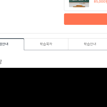
85,000
정안내
학습목차
학습안내
상