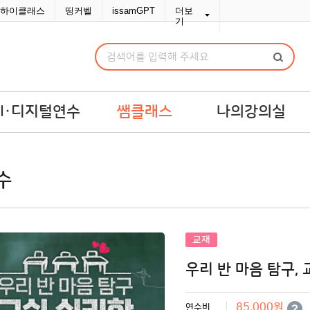
하이클래스
띵커벨
issamGPT
더보
기
AI·디지털연수
쌤클래스
나의강의실
I·디지털연수
쌤라이브
강의실
수
교맞춤 예산견적
쌤콘텐츠
연수교재구입
쌤바이브
연수변경/취소
단체신청관리
교재
MY위시리스트
우리 반 마음 탐구,
나의문의함
포인트/쿠폰
85,000원
연수비