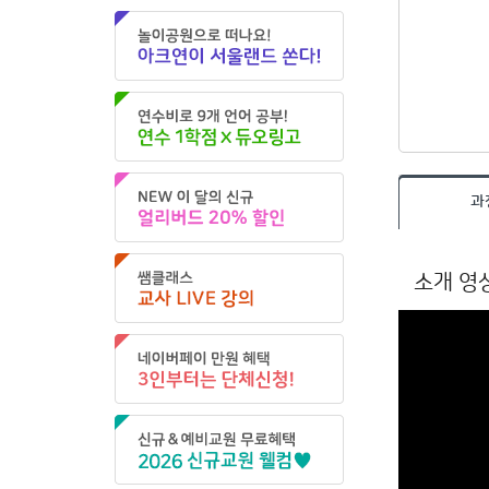
과
소개 영