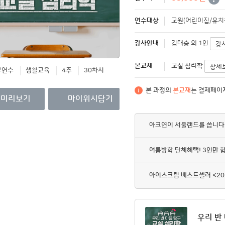
영수증/이수증
연수대상
교원(어린이집/유치
개인정보관리
강사안내
MY회원권/패키지
김태승 외 1인
강
본교재
교실 심리학
상세
무연수
생활교육
4주
30차시
본 과정의
본교재
는 결제페이
미리보기
마이위시담기
아크연이 서울랜드를 쏩니다
여름방학 단체혜택! 3인만 
아이스크림 베스트셀러 <20
우리 반