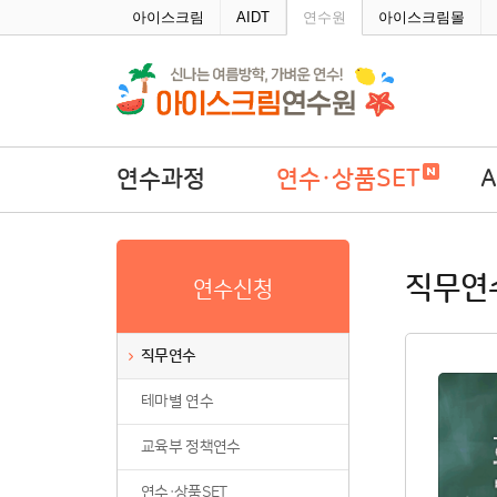
주메뉴바로가기
본문바로가기
아이스크림
AIDT
연수원
아이스크림몰
연수과정
연수·상품SET
직무연수
연수·상품SET
A
직무연
연수신청
테마별 연수
학
교육부 정책연수
직무연수
연수·상품SET
테마별 연수
연수회원권
연수패키지
교육부 정책연수
자율연수
연수·상품SET