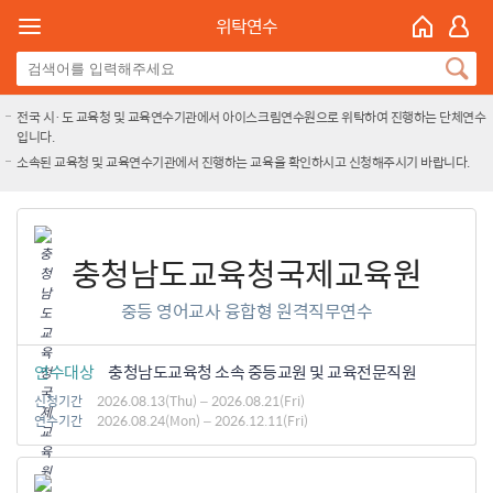
위탁연수
전국 시·도 교육청 및 교육연수기관에서 아이스크림연수원으로 위탁하여 진행하는 단체연수
입니다.
소속된 교육청 및 교육연수기관에서 진행하는 교육을 확인하시고 신청해주시기 바랍니다.
충청남도교육청국제교육원
중등 영어교사 융합형 원격직무연수
연수대상
충청남도교육청 소속 중등교원 및 교육전문직원
신청기간
2026.08.13(Thu) – 2026.08.21(Fri)
연수기간
2026.08.24(Mon) – 2026.12.11(Fri)