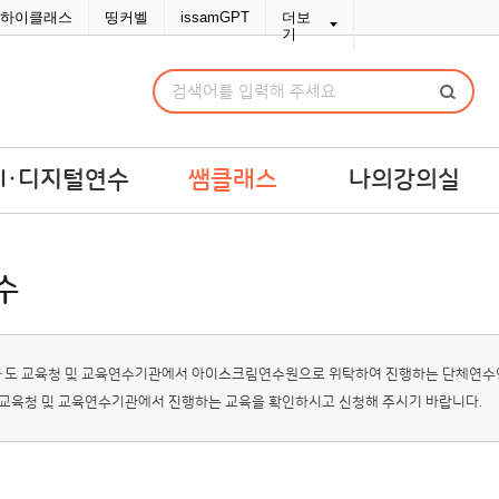
하이클래스
띵커벨
issamGPT
더보
기
AI·디지털연수
쌤클래스
나의강의실
I·디지털연수
쌤라이브
강의실
수
교맞춤 예산견적
쌤콘텐츠
연수교재구입
쌤바이브
연수변경/취소
단체신청관리
시·도 교육청 및 교육연수기관에서 아이스크림연수원으로 위탁하여 진행하는 단체연수
교육청 및 교육연수기관에서 진행하는 교육을 확인하시고 신청해 주시기 바랍니다.
MY위시리스트
나의문의함
포인트/쿠폰