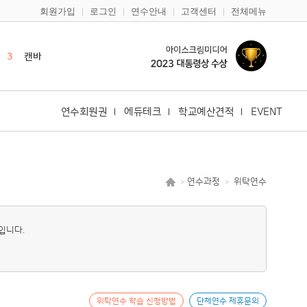
회원가입
로그인
연수안내
고객센터
전체메뉴
1
한국사
2
영어
3
캔바
4
듀오링고
5
일본어
연수회원권
에듀테크
학교예산견적
EVENT
6
한국어
7
구글
8
다문화
연수과정
위탁연수
>
>
9
바이브코딩
10
노션
입니다.
1
한국사
2
영어
위탁연수 학습 신청방법
단체연수 제휴문의