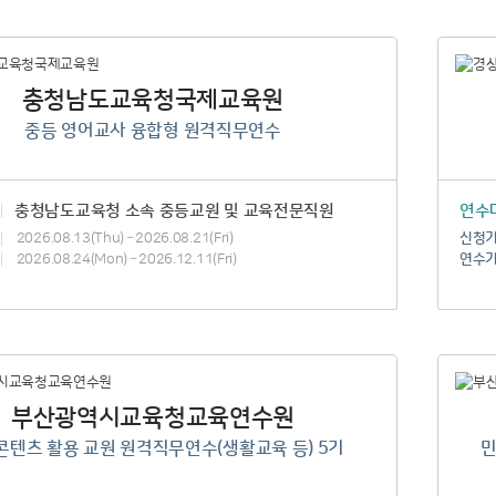
영수증/이수증
개인정보관리
충청남도교육청국제교육원
MY회원권/패키지
중등 영어교사 융합형 원격직무연수
충청남도교육청 소속 중등교원 및 교육전문직원
연수
2026.08.13(Thu) – 2026.08.21(Fri)
신청
2026.08.24(Mon) – 2026.12.11(Fri)
연수
부산광역시교육청교육연수원
콘텐츠 활용 교원 원격직무연수(생활교육 등) 5기
민