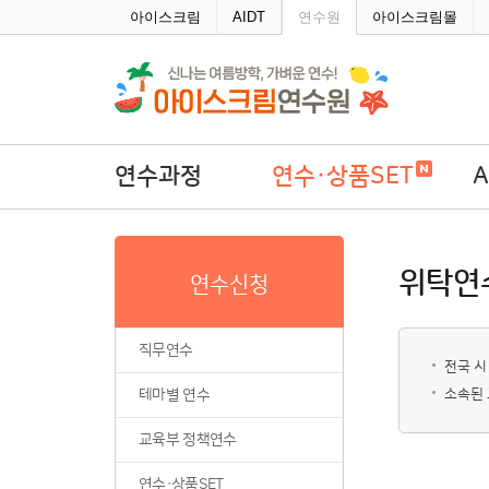
주메뉴바로가기
본문바로가기
아이스크림
AIDT
연수원
아이스크림몰
연수과정
연수·상품SET
직무연수
연수·상품SET
A
위탁연
연수신청
테마별 연수
학
교육부 정책연수
직무연수
연수·상품SET
전국 
테마별 연수
소속된 
연수회원권
연수패키지
교육부 정책연수
자율연수
연수·상품SET