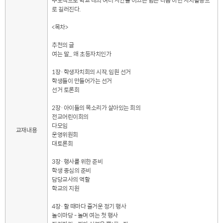
로 길러진다.
<목차>
추천의 글
여는 말_ 왜 초등자치인가
1장·학생자치회의 시작, 임원 선거
학생들이 만들어가는 선거
선거 토론회
2장·아이들의 목소리가 살아있는 회의
전교어린이회의
다모임
교재내용
운영위원회
대토론회
3장·행사를 위한 준비
학생 중심의 준비
담당교사의 역할
학교의 지원
4장·할 때마다 즐거운 정기 행사
놀이마당 - 놀며 여는 첫 행사