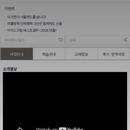
이벤트
아크연이 서울랜드를 쏩니다!
여름방학 단체혜택! 3인만 함께해도 선물
아이스크림 베스트셀러 <2026 연플>
마이위시 담기
공유
과정안내
학습안내
교재정보
후기·연계과정
소개영상