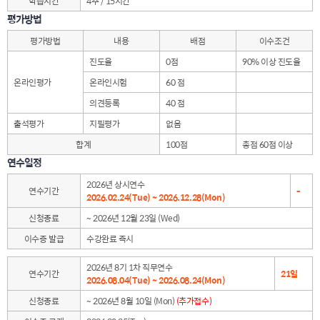
학습시간
4주 / 15시간
평가방법
평가방법
내용
배점
이수조건
진도율
0점
90% 이상 진도율
온라인평가
온라인시험
60 점
의견등록
40 점
출석평가
지필평가
없음
합계
100점
총점 60점 이상
연수일정
2026년 상시연수
연수기간
-
2026.02.24(Tue) ~ 2026.12.28(Mon)
신청종료
~ 2026년 12월 23일 (Wed)
이수증 발급
수강완료 즉시
2026년 8기 1차 직무연수
연수기간
21일
2026.08.04(Tue) ~ 2026.08.24(Mon)
신청종료
~ 2026년 8월 10일 (Mon)
(추가접수)