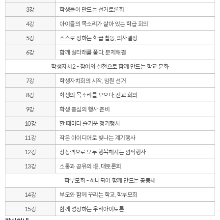
3강
학생들이 만드는 선거토론회
4강
아이들의 목소리가 살아 있는 학급 회의
5강
스스로 정하는 학급 활동, 의사결정
6강
함께 실타래를 풀다, 문제해결
학생자치2 - 참여와 실천으로 함께 만드는 학교 문화
7강
학생자치회의 시작, 임원 선거
8강
학생의 목소리를 모으다, 전교 회의
9강
학생 중심의 행사 준비
10강
할 때마다 즐거운 정기행사
11강
작은 아이디어로 빛나는 계기행사
12강
상상력으로 모두 행복해지는 깜짝행사
13강
소통과 공유의 場, 대토론회
학부모회 - 하나되어 함께 만드는 공동체
14강
부모와 함께 꾸리는 학교, 학부모회
15강
함께 성장하는 우리아이토론