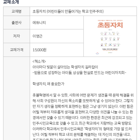
교재 소개
교재명
초등자치 (어린이들이 만들어가는 학교 민주주의)
출판사
에듀니티
저자
이영근
교재가격
15,000원
<책소개>
아이마다 빛깔이 살아있는 학생자치 길라잡이
-믿음으로 성장하는 아이들, 상상을 현실로 만드는 어린이자치회-
학생자치, 왜 중요한가
촛불혁명에서 알 수 있듯, 사회에 어떤 문제가 생겼을 때 문제 해결을 위
해 사회 구성원이 자신의 목소리를 또렷하게 낼 수 있어야 한다. 그렇지
만 자기 생각을 정확하게 표현하는 힘은 그냥 생기지 않는다. 이런 힘은
어릴 적부터 자유롭게 생각을 표현하고, 다양한 의견을 나눌 수 있는 환
경에서만 갖출 수 있기 때문이다. 이러한 환경은 최근에 강조되고 있는
민주시민교육으로 갖출 수 있고, 최근 학교에서 지향하는 교육 방향도
이러하다.학교에서 민주시민교육은 ‘학생자치’의 형태로 가장 잘 드러
난다. 어릴 적부터 학교 내의 문제를 해결하는 데 자신의 의견을 내고,
주도적으로 학교 내의 여러 사안을 이끄는 힘은 다름 아닌 자치활동으