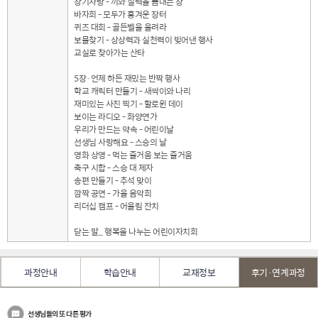
장기자랑 - 끼와 실력을 뽐내는 장
바자회 - 모두가 흥겨운 장터
퀴즈 대회 - 골든벨을 울려라
보물찾기 - 상상력과 실천력이 빚어낸 행사
교실로 찾아가는 산타
5장·언제 하든 재밌는 반짝 행사
학교 캐릭터 만들기 - 새싹이와 나리
재미있는 사진 찍기 - 할로윈 데이
보이는 라디오 - 화양연가
우리가 만드는 약속 - 어린이날
선생님 사랑해요 - 스승의 날
영화 상영 - 먹는 즐거움 보는 즐거움
축구 시합 - 스승 대 제자
송편 만들기 - 추석 맞이
깜짝 공연 - 가을 음악회
리더십 캠프 - 어울림 잔치
닫는 말_ 행복을 나누는 어린이자치회
과정안내
학습안내
교재정보
후기·연계과정
선생님들의 또 다른 평가