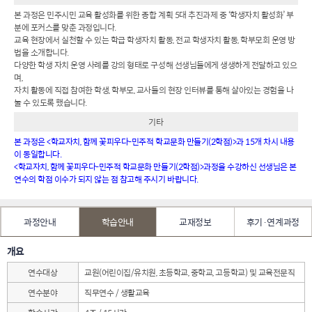
본 과정은 민주시민 교육 활성화를 위한 종합 계획 5대 추진과제 중 ‘학생자치 활성화’ 부
분에 포커스를 맞춘 과정입니다.
교육 현장에서 실천할 수 있는 학급 학생자치 활동, 전교 학생자치 활동, 학부모회 운영 방
법을 소개합니다.
다양한 학생 자치 운영 사례를 강의 형태로 구성해 선생님들에게 생생하게 전달하고 있으
며,
자치 활동에 직접 참여한 학생, 학부모, 교사들의 현장 인터뷰를 통해 살아있는 경험을 나
눌 수 있도록 했습니다.
기타
본 과정은 <학교자치, 함께 꽃피우다-민주적 학교문화 만들기(2학점)>과 15개 차시 내용
이 동일합니다.
<학교자치, 함께 꽃피우다-민주적 학교문화 만들기(2학점)>과정을 수강하신 선생님은 본
연수의 학점 이수가 되지 않는 점 참고해 주시기 바랍니다.
과정안내
학습안내
교재정보
후기·연계과정
개요
연수대상
교원(어린이집/유치원, 초등학교, 중학교, 고등학교) 및 교육전문직
연수분야
직무연수 / 생활교육