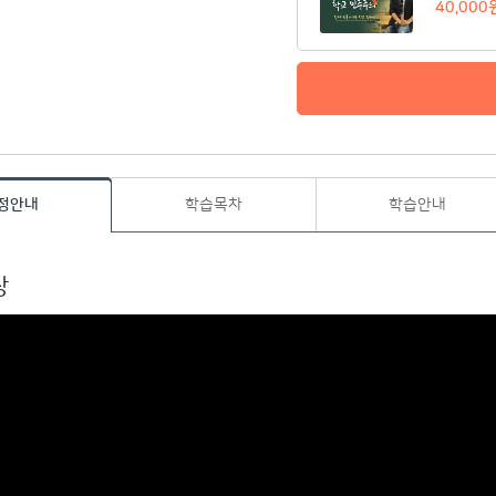
40,000
정안내
학습목차
학습안내
상