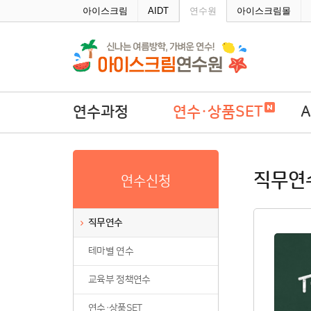
주메뉴바로가기
본문바로가기
아이스크림
AIDT
연수원
아이스크림몰
연수과정
연수·상품SET
직무연수
연수·상품SET
A
직무연
연수신청
테마별 연수
학
교육부 정책연수
직무연수
연수·상품SET
테마별 연수
연수회원권
연수패키지
교육부 정책연수
자율연수
연수·상품SET