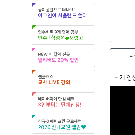
과
소개 영