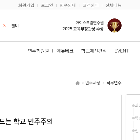
회원가입
로그인
연수안내
고객센터
전체메뉴
1
한국사
2
영어
3
캔바
4
듀오링고
5
일본어
연수회원권
에듀테크
학교예산견적
EVENT
6
한국어
7
구글
8
다문화
연수과정
직무연수
>
>
9
바이브코딩
10
노션
과
1
한국사
2
영어
학
만드는 학교 민주주의
연