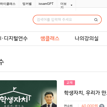
하이클래스
띵커벨
issamGPT
더보
기
AI·디지털연수
쌤클래스
나의강의실
I·디지털연수
쌤라이브
강의실
수
교맞춤 예산견적
쌤콘텐츠
연수교재구입
쌤바이브
연수변경/취소
단체신청관리
교재
MY위시리스트
학생자치, 우리가 
나의문의함
포인트/쿠폰
40,000원
연수비