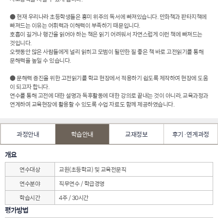
● 현재 우리나라 초등학생들은 흥미 위주의 독서에 빠져있습니다. 만화책과 판타지책에
빠져드는 이유는 어휘력과 이해력이 부족하기 때문입니다.
호흡이 길거나 행간을 읽어야 하는 책은 읽기 어려워서 자연스럽게 이런 책에 빠져드는
것입니다.
오랫동안 많은 사람들에게 널리 읽히고 모범이 될만한 질 좋은 책 바로 고전읽기를 통해
문해력을 높일 수 있습니다.
● 문해력 증진을 위한 고전읽기를 학교 현장에서 적용하기 쉽도록 제작하여 현장에 도움
이 되고자 합니다.
연수를 통해 고전에 대한 설명과 독후활동에 대한 강의로 끝내는 것이 아니라, 교육과정과
연계하여 교육현장에 활용할 수 있도록 수업 자료도 함께 제공하였습니다.
과정안내
학습안내
교재정보
후기·연계과정
개요
연수대상
교원(초등학교) 및 교육전문직
연수분야
직무연수 / 학급경영
학습시간
4주 / 30시간
평가방법