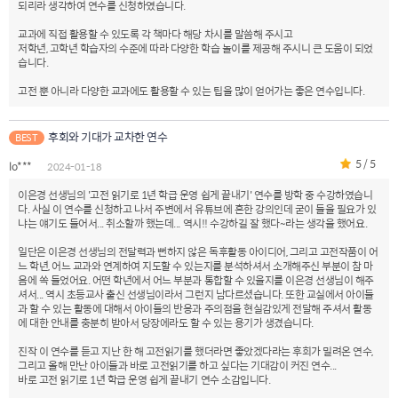
되리라 생각하여 연수를 신청하였습니다.
교과에 직접 활용할 수 있도록 각 책마다 해당 차시를 말씀해 주시고
저학년, 고학년 학습자의 수준에 따라 다양한 학습 놀이를 제공해 주시니 큰 도움이 되었
습니다.
고전 뿐 아니라 다양한 교과에도 활용할 수 있는 팁을 많이 얻어가는 좋은 연수입니다.
후회와 기대가 교차한 연수
BEST
5 / 5
lo***
2024-01-18
이은경 선생님의 '고전 읽기로 1년 학급 운영 쉽게 끝내기' 연수를 방학 중 수강하였습니
다. 사실 이 연수를 신청하고 나서 주변에서 유튜브에 흔한 강의인데 굳이 들을 필요가 있
냐는 얘기도 들어서... 취소할까 했는데... 역시!! 수강하길 잘 했다~라는 생각을 했어요.
일단은 이은경 선생님의 전달력과 뻔하지 않은 독후활동 아이디어, 그리고 고전작품이 어
느 학년, 어느 교과와 연계하여 지도할 수 있는지를 분석하셔서 소개해주신 부분이 참 마
음에 쏙 들었어요. 어떤 학년에서 어느 부분과 통합할 수 있을지를 이은경 선생님이 해주
셔서... 역시 초등교사 출신 선생님이라서 그런지 남다르셨습니다. 또한 교실에서 아이들
과 할 수 있는 활동에 대해서 아이들의 반응과 주의점을 현실감있게 전달해 주셔서 활동
에 대한 안내를 충분히 받아서 당장에라도 할 수 있는 용기가 생겼습니다.
진작 이 연수를 듣고 지난 한 해 고전읽기를 했더라면 좋았겠다라는 후회가 밀려온 연수,
그리고 올해 만난 아이들과 바로 고전읽기를 하고 싶다는 기대감이 커진 연수...
바로 고전 읽기로 1년 학급 운영 쉽게 끝내기 연수 소감입니다.