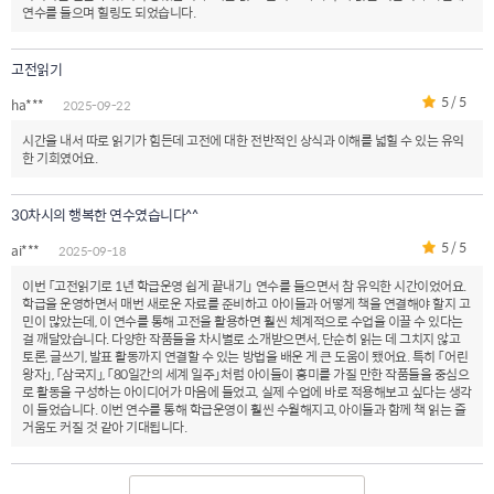
연수를 들으며 힐링도 되었습니다.
고전읽기
5 / 5
ha***
2025-09-22
시간을 내서 따로 읽기가 힘든데 고전에 대한 전반적인 상식과 이해를 넓힐 수 있는 유익
한 기회였어요.
30차시의 행복한 연수였습니다^^
5 / 5
ai***
2025-09-18
이번 「고전읽기로 1년 학급운영 쉽게 끝내기」 연수를 들으면서 참 유익한 시간이었어요.
학급을 운영하면서 매번 새로운 자료를 준비하고 아이들과 어떻게 책을 연결해야 할지 고
민이 많았는데, 이 연수를 통해 고전을 활용하면 훨씬 체계적으로 수업을 이끌 수 있다는
걸 깨달았습니다. 다양한 작품들을 차시별로 소개받으면서, 단순히 읽는 데 그치지 않고
토론, 글쓰기, 발표 활동까지 연결할 수 있는 방법을 배운 게 큰 도움이 됐어요. 특히 「어린
왕자」, 「삼국지」, 「80일간의 세계 일주」처럼 아이들이 흥미를 가질 만한 작품들을 중심으
로 활동을 구성하는 아이디어가 마음에 들었고, 실제 수업에 바로 적용해보고 싶다는 생각
이 들었습니다. 이번 연수를 통해 학급운영이 훨씬 수월해지고, 아이들과 함께 책 읽는 즐
거움도 커질 것 같아 기대됩니다.