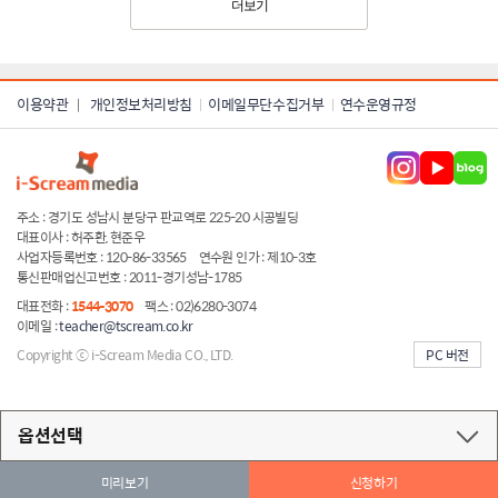
더보기
이용약관
개인정보처리방침
이메일무단수집거부
연수운영규정
|
주소 : 경기도 성남시 분당구 판교역로 225-20 시공빌딩
대표이사 : 허주환, 현준우
사업자등록번호 : 120-86-33565
연수원 인가 : 제10-3호
통신판매업신고번호 : 2011-경기성남-1785
대표전화 :
1544-3070
팩스 : 02)6280-3074
이메일 :
teacher@tscream.co.kr
Copyright ⓒ i-Scream Media CO., LTD.
PC 버전
server ip:222.231.26.41
옵션선택
미리보기
신청하기
고전읽기로 1년 학급운영 쉽게 끝내기