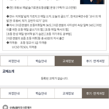
◆(현) 유튜브 채널[슬기로운초등생활] 운영 (구독자 13.5만명)
◆연수: 티쳐빌‘쉽게 가르치고 매일 쓰자, 오늘의 글쓰기’ , 한국교육연수원 ’교사 의 재
발견! 유튜버, 작가, 강연자 되기‘ 강의
◆저서: [이은경쌤의 초등어휘일력 365], [이은경쌤의 사자성어 속담 일력 365], [어린
이를 위한 초등 매일 글쓰기의 힘], [초등 매일 독서의 힘],
[초등 완성 매일 영어책 읽기 습관], [초등 자기주도 공부법],
[이은경쌤의 요즘 초등 어휘]등 총 60권의 저서 출간
◆자격증: 초등 정교사 1급 자격증
UCSD TESOL 자격증
과정안내
학습안내
교재정보
후기·연계과정
교재소개
등록된 교재가 없습니다.
과정안내
학습안내
교재정보
후기·연계과정
선생님들의 또 다른 평가