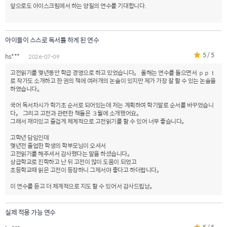
앞으로도 아이스크림에서 하는 양질의 연수를 기대합니다.
아이들이 스스로 독서를 하게 된 연수
5 / 5
hs***
2026-07-09
고전읽기를 몇년동안 학급 경영으로 하고 있었습니다。 올해는 연수를 들으면서 ｐｐｔ
로 작가도 소개하고 한 권의 책에 여러개의 논술이 있지만 제가 가장 잘 할 수 있는 논술을
하였습니다。
국어 독서차시가 학기초 순서로 되어있는데 저는 계획하여 학기말로 순서를 바꾸었습니
다。 그리고 고전과 관련한 책들은 ３월에 소개했어요。
그래서 재미있고 즐겁게 체계적으로 고전읽기를 할 수 있어 너무 좋습니다。
고학년 담임인데
몇년전 졸업한 학생의 학부모님이 오셔서
고전읽기를 해주셔서 감사했다는 말을 하셨습니다。
상급학교로 진학하고 난 뒤 고전이 많이 도움이 되었고
초등학교때 읽은 고전이 등장하니 그제서야 좋다고 하더랍니다。
이 연수를 듣고 더 체계적으로 지도 할 수 있어서 감사드립낟。
실제 적용 가능 연수