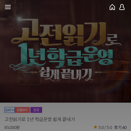
30차시
상품SET
신규
고전읽기로 1년 학급운영 쉽게 끝내기
85,000원
5.0 / 5.0
후기 60