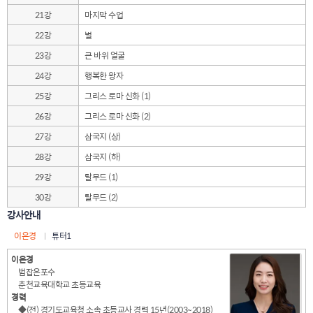
21강
마지막 수업
22강
별
23강
큰 바위 얼굴
24강
행복한 왕자
25강
그리스 로마 신화 (1)
26강
그리스 로마 신화 (2)
27강
삼국지 (상)
28강
삼국지 (하)
29강
탈무드 (1)
30강
탈무드 (2)
강사안내
이은경
튜터1
이은경
범잡은포수
춘천교육대학교 초등교육
경력
◆(전) 경기도교육청 소속 초등교사 경력 15년(2003~2018)