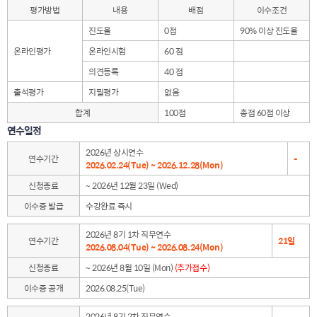
평가방법
내용
배점
이수조건
진도율
0점
90% 이상 진도율
온라인평가
온라인시험
60 점
의견등록
40 점
출석평가
지필평가
없음
합계
100점
총점 60점 이상
연수일정
2026년 상시연수
연수기간
-
2026.02.24(Tue) ~ 2026.12.28(Mon)
신청종료
~ 2026년 12월 23일 (Wed)
이수증 발급
수강완료 즉시
2026년 8기 1차 직무연수
연수기간
21일
2026.08.04(Tue) ~ 2026.08.24(Mon)
신청종료
~ 2026년 8월 10일 (Mon)
(추가접수)
이수증 공개
2026.08.25(Tue)
2026년 8기 2차 직무연수