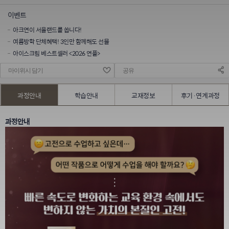
이벤트
아크연이 서울랜드를 쏩니다!
여름방학 단체혜택! 3인만 함께해도 선물
아이스크림 베스트셀러 <2026 연플>
마이위시 담기
공유
과정안내
학습안내
교재정보
후기·연계과정
과정안내