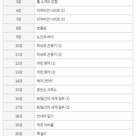
5강
톰 소여의 모험
6강
아라비안 나이트 (1)
7강
아라비안 나이트 (2)
8강
보물섬
9강
노인과 바다
10강
파브르 곤충기 (1)
11강
파브르 곤충기 (2)
12강
어린 왕자 (1)
13강
어린 왕자 (2)
14강
해저 2만리
15강
로빈슨 크루소
16강
80일간의 세계 일주 (1)
17강
80일간의 세계 일주 (2)
18강
안네의 일기
19강
작은 아씨들
20강
목걸이