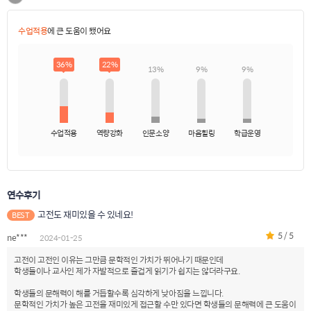
수업적용
에 큰 도움이 됐어요
36%
22%
13%
9%
9%
수업적용
역량강화
인문소양
마음힐링
학급운영
연수후기
고전도 재미있을 수 있네요!
BEST
5 / 5
ne***
2024-01-25
고전이 고전인 이유는 그만큼 문학적인 가치가 뛰어나기 때문인데
학생들이나 교사인 제가 자발적으로 즐겁게 읽기가 쉽지는 않더라구요.
학생들의 문해력이 해를 거듭할수록 심각하게 낮아짐을 느낍니다.
문학적인 가치가 높은 고전을 재미있게 접근할 수만 있다면 학생들의 문해력에 큰 도움이