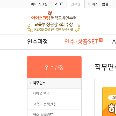
주메뉴바로가기
본문바로가기
아이스크림
AIDT
연수원
아이스크림몰
연수과정
연수·상품SET
직무연수
연수·상품SET
A
직무연
연수신청
테마별 연수
학
교육부 정책연수
직무연수
연수·상품SET
테마별 연수
연수회원권
연수패키지
교육부 정책연수
자율연수
연수·상품SET