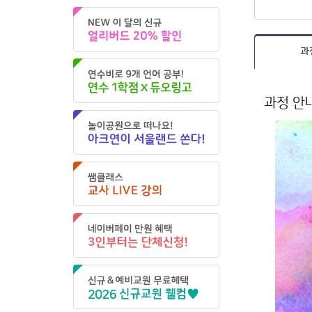
과
과정 안