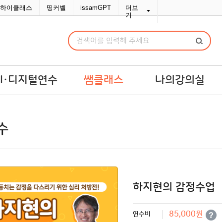
하이클래스
띵커벨
issamGPT
더보
기
AI·디지털연수
쌤클래스
나의강의실
I·디지털연수
쌤라이브
강의실
수
교맞춤 예산견적
쌤콘텐츠
연수교재구입
쌤바이브
연수변경/취소
단체신청관리
MY위시리스트
하지현의 감정수업
나의문의함
85,000원
연수비
포인트/쿠폰