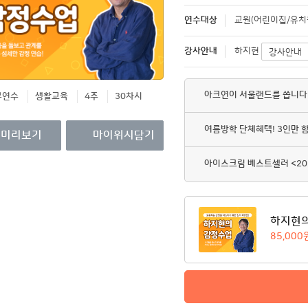
영수증/이수증
연수대상
교원(어린이집/유치원
개인정보관리
강사안내
하지현
강사안내
MY회원권/패키지
아크연이 서울랜드를 쏩니다
무연수
생활교육
4주
30차시
여름방학 단체혜택! 3인만 
미리보기
마이위시담기
아이스크림 베스트셀러 <20
하지현
85,000