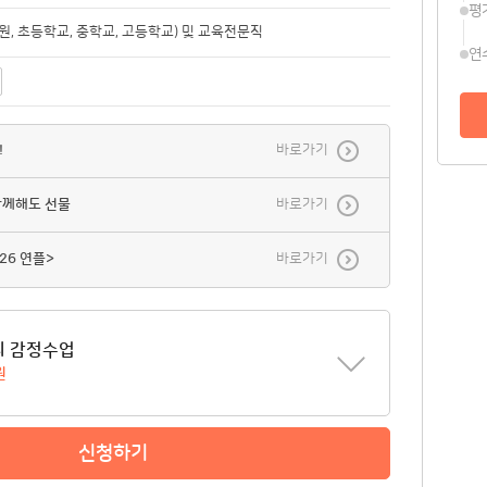
평
, 초등학교, 중학교, 고등학교) 및 교육전문직
연
!
바로가기
함께해도 선물
바로가기
26 연플>
바로가기
의 감정수업
원
신청하기