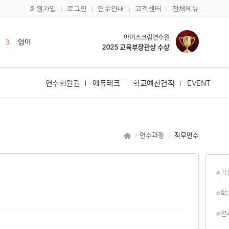
회원가입
로그인
연수안내
고객센터
전체메뉴
1
캔바
2
한국사
3
영어
4
한국어
5
일본어
연수회원권
에듀테크
학교예산견적
EVENT
6
바이브코딩
7
안전
8
기초학력
연수과정
직무연수
>
>
9
구글
10
다문화
과
1
캔바
2
한국사
학
연