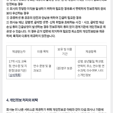
인정되는 경우
④ 회사의 정당한 이익을 달성하기 위하여 필요한 경우로서 명백하게 정보주체의 권리
보다 우선하는 경우
⑤ 공중위생 등 공공의 안전과 안녕을 위하여 긴급히 필요한 경우
2) 회사는 재난, 감염병, 급박한 생명·신체 위험을 초래하는 사건‧사고, 급박한 재산
손실 등의 긴급상황이 발생하는 경우 정보주체의 동의 없이 관계기관에 개인정보를 제
공할 수 있습니다. 이 경우 근거 법령에 의거하여 필요한 최소한의 개인정보만을 제공
하며, 목적과 다르게 제공하지 않겠습니다.
보유 및 이용
제공받는자
이용 목적
제공항목
기간
17개 시도 교육
성명, 생년월일, 학교명,
청, 연수원 및 지
연수 운영 및 결
연락처, 주소, 연수명, 연
(준)영구 보존
원청(공공기관)
과보고
수과제, 이수여부, 나이
[
상세목록
]
스개인정보
4. 개인정보 처리의 위탁
회사는 더 나은 서비스를 제공하기 위해 개인정보를 아래와 같이 다른 회사나 기관에