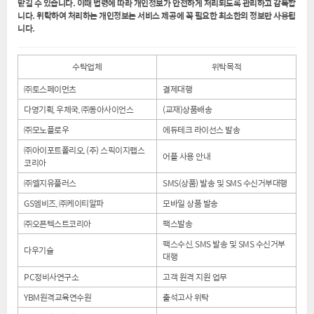
맡길 수 있습니다. 이때 법령에 따라 개인정보가 안전하게 처리되도록 관리하고 감독합
니다. 위탁하여 처리하는 개인정보는 서비스 제공에 꼭 필요한 최소한의 정보만 사용됩
니다.
수탁업체
위탁목적
㈜토스페이먼츠
결제대행
다영기획, 우체국, ㈜동아사이언스
(교재)상품배송
㈜모노플로우
에듀테크 라이선스 발송
㈜아이포트폴리오, (주) 스픽이지랩스
어플 사용 안내
코리아
㈜엘지유플러스
SMS(상품) 발송 및 SMS 수신거부대행
GS엠비즈, ㈜케이티알파
모바일 상품 발송
㈜오픈텍스트코리아
팩스발송
팩스수신, SMS 발송 및 SMS 수신거부
다우기술
대행
PC정비사연구소
고객 원격 지원 업무
YBM원격교육연수원
출석고사 위탁