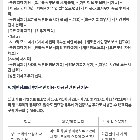
∙ 쿠키 저장 차단 : [오른쪽 윗부분 줄 세개 클릭] - [개인 정보 및 보안] - [기록] -
[Fireforx 가 (W) "기록을 기억 안 함" 으로 변경] - [Firefox 브라우저 종료 후 재시
작]
∙ 쿠키 삭제 : [오른쪽 윗부분 줄 세개 클릭] - [기록] - [최근 기록 지우기] - [시간 범위
전체 선택] -
[모든 항목 체크] - [지우기 클릭]
- Safari
∙ 시크릿 모드 켜기 : [사파리 왼쪽 윗부분 파일 메뉴] - [새로운 개인정보 보호 윈도우]
∙ 쿠키 저장 차단 : [왼쪽 윗부분 사파리 환경설정] - [개인 정보 보호] - [모든 쿠키 차단
체크] -
[사파리 재시작]
∙ 쿠키 삭제 : [사파리 윗부분 방문 기록] - [방문 기록 지우기] - [지우기 시간을 모든 시
간 선택] -
[방문 기록 지우기 선택]
9. 개인정보의 추가적인 이용·제공 관련 판단 기준
1) 회사는 개인정보 보호법 제15조 제1항 제2호 ~ 제7호 및 제17조 제1항 제2호에 따
라 정보주체가 동의하지 않아도 필요한 경우에 개인정보를 추가로 사용할 수 있고 다른
곳에 제공할 수 있습니다.
항목
이용/제공 목적
보유 및 이용기간
계약을 체결 및 이행하는 과정에
정보주체의 요청에 따
회원 탈퇴 시 지체
서 정보주체의 요청에 따른 조치
른 개인정보
없이 파기