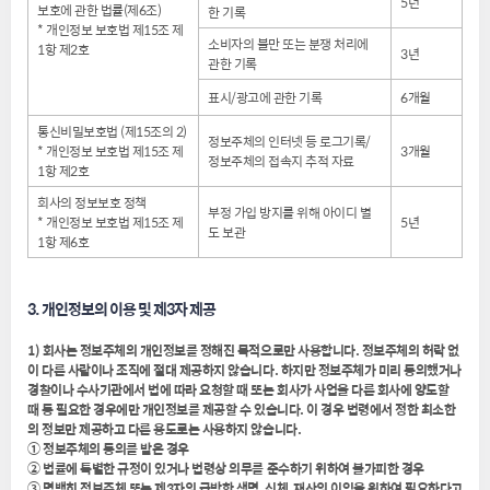
5년
보호에 관한 법률(제6조)
한 기록
* 개인정보 보호법 제15조 제
소비자의 불만 또는 분쟁 처리에
1항 제2호
3년
관한 기록
표시/광고에 관한 기록
6개월
통신비밀보호법 (제15조의 2)
정보주체의 인터넷 등 로그기록/
* 개인정보 보호법 제15조 제
3개월
정보주체의 접속지 추적 자료
1항 제2호
회사의 정보보호 정책
부정 가입 방지를 위해 아이디 별
* 개인정보 보호법 제15조 제
5년
도 보관
1항 제6호
3. 개인정보의 이용 및 제3자 제공
1) 회사는 정보주체의 개인정보를 정해진 목적으로만 사용합니다. 정보주체의 허락 없
이 다른 사람이나 조직에 절대 제공하지 않습니다. 하지만 정보주체가 미리 동의했거나
경찰이나 수사기관에서 법에 따라 요청할 때 또는 회사가 사업을 다른 회사에 양도할
때 등 필요한 경우에만 개인정보를 제공할 수 있습니다. 이 경우 법령에서 정한 최소한
의 정보만 제공하고 다른 용도로는 사용하지 않습니다.
① 정보주체의 동의를 받은 경우
② 법률에 특별한 규정이 있거나 법령상 의무를 준수하기 위하여 불가피한 경우
③ 명백히 정보주체 또는 제3자의 급박한 생명, 신체, 재산의 이익을 위하여 필요하다고