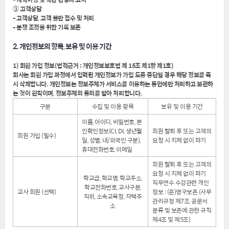
③ 고객상담
- 고객상담, 고객 불만 접수 및 처리
- 분쟁 조정을 위한 기록 보존
2. 개인정보의 항목, 보유 및 이용 기간
1) 회원 가입 정보(법적근거 : 개인정보보호법 제 15조 제1항 제1호)
회사는 회원 가입 과정에서 입력된 개인정보가 가입 도중 중단될 경우 해당 정보를 즉
시 삭제합니다. 개인정보는 정보주체가 서비스를 이용하는 동안에만 처리하고 보관하
는 것이 원칙이며, 정보주체의 동의를 받아 처리합니다.
구분
수집 및 이용 항목
보유 및 이용 기간
이름, 아이디, 비밀번호, 본
인확인정보(CI, DI, 생년월
회원 탈퇴 후 또는 고객의
회원 가입 (필수)
일, 성별, 내/외국인 구분),
요청 시 지체 없이 파기
휴대전화번호, 이메일
회원 탈퇴 후 또는 고객의
요청 시 지체 없이 파기
학교급, 학교명, 학교주소,
직무연수 수강관련 개인
학교전화번호, 교사구분,
교사 회원 (선택)
정보 : (준)영구보존 (사무
직위, 소속교육청, 자택주
관리규정 제7조, 공문서
소
분류 및 보존에 관한 규칙
제4조 및 제5조)