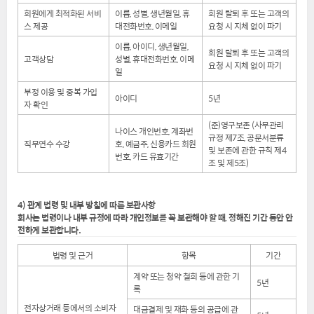
회원에게 최적화된 서비
이름, 성별, 생년월일, 휴
회원 탈퇴 후 또는 고객의
스 제공
대전화번호, 이메일
요청 시 지체 없이 파기
이름, 아이디, 생년월일,
회원 탈퇴 후 또는 고객의
고객상담
성별, 휴대전화번호, 이메
요청 시 지체 없이 파기
일
부정 이용 및 중복 가입
아이디
5년
자 확인
(준)영구보존 (사무관리
나이스 개인번호, 계좌번
규정 제7조, 공문서분류
직무연수 수강
호, 예금주, 신용카드 회원
및 보존에 관한 규칙 제4
번호, 카드 유효기간
조 및 제5조)
4) 관계 법령 및 내부 방침에 따른 보관사항
회사는 법령이나 내부 규정에 따라 개인정보를 꼭 보관해야 할 때, 정해진 기간 동안 안
전하게 보관합니다.
법령 및 근거
항목
기간
계약 또는 청약 철회 등에 관한 기
5년
록
전자상거래 등에서의 소비자
대금결제 및 재화 등의 공급에 관