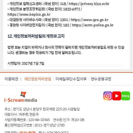
- 개인정보 침해신고센터: (국번 없이) 118 / https://privacy.kisa.or.kr
- 개인정보 분쟁조정위원회: (국번 없이) 1833-6972 /
https://www.kopico.go.kr
- 대검찰청 사이버수사과: (국번 없이) 1301 / https://www.spo.go.kr
- 경찰청 사이버안전지킴이: (국번 없이) 182 / https://ecrm.police.go.kr
12. 개인정보처리방침의 개정과 고지
법령 또는 지침이 바뀌거나 회사의 정책이 달라지면 개인정보처리방침도 바뀔 수 있습
니다. 변경되는 경우 적용되기 7일 전에 알려드립니다.
시행일자: 2027년 7월 7일
이용약관
개인정보처리방침
이메일무단수집거부
연수운영규정
|
주소 : 경기도 성남시 분당구 판교역로 225-20 시공빌딩
대표이사 : 허주환, 현준우
사업자등록번호 : 120-86-33565
연수원 인가 : 제10-3호
통신판매업신고번호 : 2011-경기성남-1785
대표전화 :
1544-3070
팩스 : 02)6280-3074