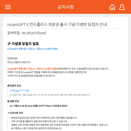
공지사항
issamGPT X 연수플러스 회원권 출시 기념 이벤트 당첨자 안내
첨부파일 :
no attach found.
🎉 이벤트 당첨자 발표
issamGPT 연플 출시 기념 LG 그램 Pro AI 증정 이벤트
안녕하세요.
아이스크림연수원입니다.
issamGPT 연플 출시 기념 LG 그램 Pro AI 증정 이벤트
에 함께해 주신 모든 선생님들께 진심으로 감사드립니다.
이벤트 기간 동안 issamGPT 연플을 구매해 주신 분들을 대상으로 추첨을 진행하였으며,
기다려 주신 선생님들께 최종 당첨자를 안내드립니다.
🎁 당첨자 안내
구*연 (jay******87)
※ 당첨자께는 경품 발송을 위한 주소 확인 및 제세공과금 안내를 위해 개별 연락드릴 예정입니다.
💻 경품 안내
LG 그램 Pro AI 43.1cm 인텔® 코어™ Ultra 7 프로세서 255H
📌 유의사항 안내
- 제세공과금(22%)은 당첨자 본인 부담이며, 관련 서류 제출이 필요합니다.
- 기한 내 서류를 제출하지 않을 경우 당첨이 취소될 수 있습니다.
- 경품은 사전 안내된 내용에 따라 제공되며, 내부 사정에 따라 동일 가치의 다른 상품으로 변경될 수 있습니다.
- 본 이벤트는 내부 기준에 따라 공정하게 추첨되었습니다.