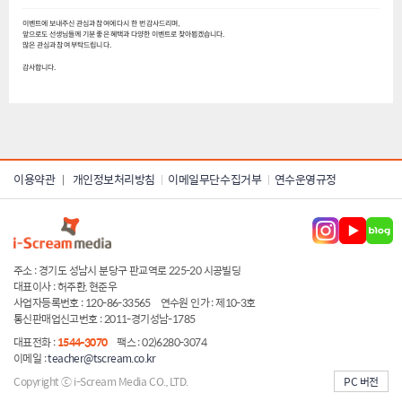
이벤트에 보내주신 관심과 참여에 다시 한 번 감사드리며,
앞으로도 선생님들께 기분 좋은 혜택과 다양한 이벤트로 찾아뵙겠습니다.
많은 관심과 참여 부탁드립니다.
감사합니다.
이용약관
개인정보처리방침
이메일무단수집거부
연수운영규정
|
주소 : 경기도 성남시 분당구 판교역로 225-20 시공빌딩
대표이사 : 허주환, 현준우
사업자등록번호 : 120-86-33565
연수원 인가 : 제10-3호
통신판매업신고번호 : 2011-경기성남-1785
대표전화 :
1544-3070
팩스 : 02)6280-3074
이메일 :
teacher@tscream.co.kr
Copyright ⓒ i-Scream Media CO., LTD.
PC 버전
server ip:222.231.26.41