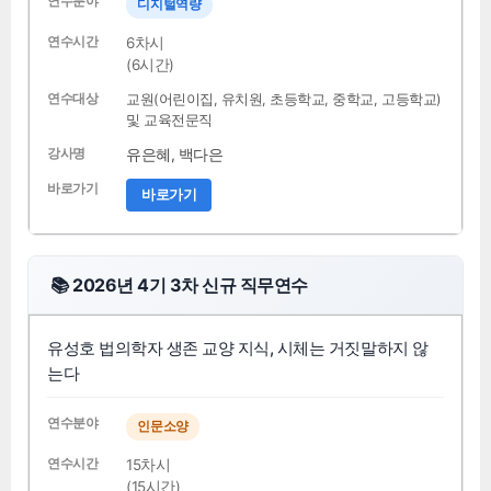
디지털역량
6차시
(6시간)
교원(어린이집, 유치원, 초등학교, 중학교, 고등학교)
및 교육전문직
유은혜, 백다은
바로가기
📚 2026년 4기 3차 신규 직무연수
유성호 법의학자 생존 교양 지식, 시체는 거짓말하지 않
는다
인문소양
15차시
(15시간)