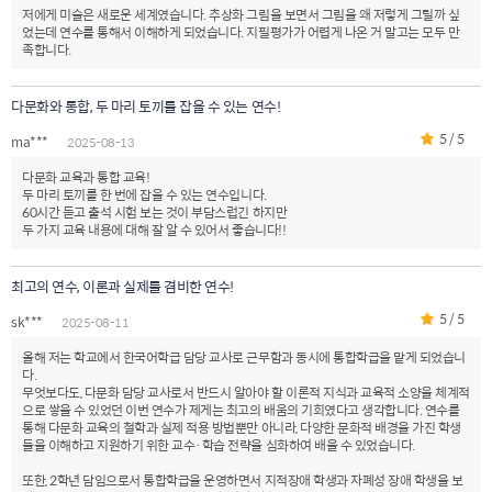
저에게 미술은 새로운 세계였습니다. 추상화 그림을 보면서 그림을 왜 저렇게 그릴까 싶
었는데 연수를 통해서 이해하게 되었습니다. 지필평가가 어렵게 나온 거 말고는 모두 만
족합니다.
다문화와 통합, 두 마리 토끼를 잡을 수 있는 연수!
5 / 5
ma***
2025-08-13
다문화 교육과 통합 교육!
두 마리 토끼를 한 번에 잡을 수 있는 연수입니다.
60시간 듣고 출석 시험 보는 것이 부담스럽긴 하지만
두 가지 교육 내용에 대해 잘 알 수 있어서 좋습니다!!
최고의 연수, 이론과 실제를 겸비한 연수!
5 / 5
sk***
2025-08-11
올해 저는 학교에서 한국어학급 담당 교사로 근무함과 동시에 통합학급을 맡게 되었습니
다.
무엇보다도, 다문화 담당 교사로서 반드시 알아야 할 이론적 지식과 교육적 소양을 체계적
으로 쌓을 수 있었던 이번 연수가 제게는 최고의 배움의 기회였다고 생각합니다. 연수를
통해 다문화 교육의 철학과 실제 적용 방법뿐만 아니라, 다양한 문화적 배경을 가진 학생
들을 이해하고 지원하기 위한 교수·학습 전략을 심화하여 배울 수 있었습니다.
또한, 2학년 담임으로서 통합학급을 운영하면서 지적장애 학생과 자폐성 장애 학생을 보