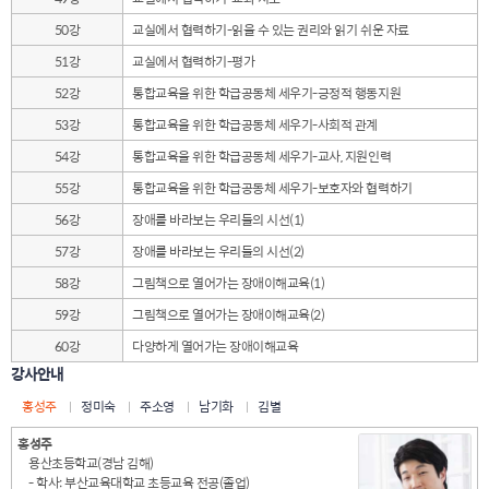
50강
교실에서 협력하기-읽을 수 있는 권리와 읽기 쉬운 자료
51강
교실에서 협력하기-평가
52강
통합교육을 위한 학급공동체 세우기-긍정적 행동지원
53강
통합교육을 위한 학급공동체 세우기-사회적 관계
54강
통합교육을 위한 학급공동체 세우기-교사, 지원인력
55강
통합교육을 위한 학급공동체 세우기-보호자와 협력하기
56강
장애를 바라보는 우리들의 시선(1)
57강
장애를 바라보는 우리들의 시선(2)
58강
그림책으로 열어가는 장애이해교육(1)
59강
그림책으로 열어가는 장애이해교육(2)
60강
다양하게 열어가는 장애이해교육
강사안내
홍성주
정미숙
주소영
남기화
김별
홍성주
용산초등학교(경남 김해)
- 학사: 부산교육대학교 초등교육 전공(졸업)