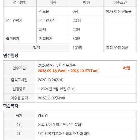
평가방법
내용
배점
이수조건
진도율
0점
90% 이상 진도율
온라인평가
온라인시험
20 점
과제
20점
출석평가
지필평가
60점
합계
100점
총점 60점 이상
연수일정
2026년 9기 3차 직무연수
연수기간
42일
2026.09.16(Wed) ~ 2026.10.27(Tue)
출석고사일
2026.10.24(Sat)
신청종료
~ 2026년 9월 15일 (Tue)
이수증 공개
2026.11.02(Mon)
학습목차
목차
강의명
1강
예고 없이 찾아온 만남 ‘다문화’
2강
대한민국 다문화 사회의 현황과 과제