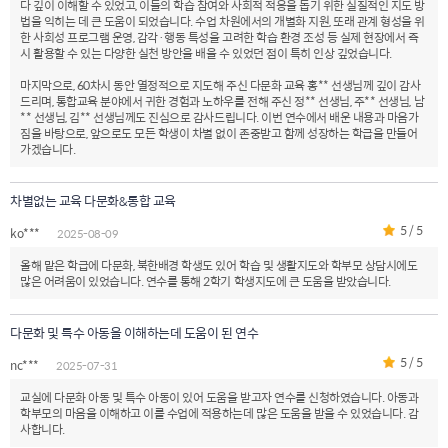
다 깊이 이해할 수 있었고, 이들의 학습 참여와 사회적 적응을 돕기 위한 실질적인 지도 방
법을 익히는 데 큰 도움이 되었습니다. 수업 차원에서의 개별화 지원, 또래 관계 형성을 위
한 사회성 프로그램 운영, 감각·행동 특성을 고려한 학습 환경 조성 등 실제 현장에서 즉
시 활용할 수 있는 다양한 실천 방안을 배울 수 있었던 점이 특히 인상 깊었습니다.
마지막으로, 60차시 동안 열정적으로 지도해 주신 다문화 교육 홍** 선생님께 깊이 감사
드리며, 통합교육 분야에서 귀한 경험과 노하우를 전해 주신 정** 선생님, 주** 선생님, 남
** 선생님, 김** 선생님께도 진심으로 감사드립니다. 이번 연수에서 배운 내용과 마음가
짐을 바탕으로, 앞으로도 모든 학생이 차별 없이 존중받고 함께 성장하는 학급을 만들어
가겠습니다.
차별없는 교육 다문화&통합 교육
5 / 5
ko***
2025-08-09
올해 맡은 학급에 다문화, 북한배경 학생도 있어 학습 및 생활지도와 학부모 상담시에도
많은 어려움이 있었습니다. 연수를 통해 2학기 학생지도에 큰 도움을 받았습니다.
다문화 및 특수 아동을 이해하는데 도움이 된 연수
5 / 5
nc***
2025-07-31
교실에 다문화 아동 및 특수 아동이 있어 도움을 받고자 연수를 신청하였습니다. 아동과
학부모의 마음을 이해하고 이를 수업에 적용하는데 많은 도움을 받을 수 있었습니다. 감
사합니다.