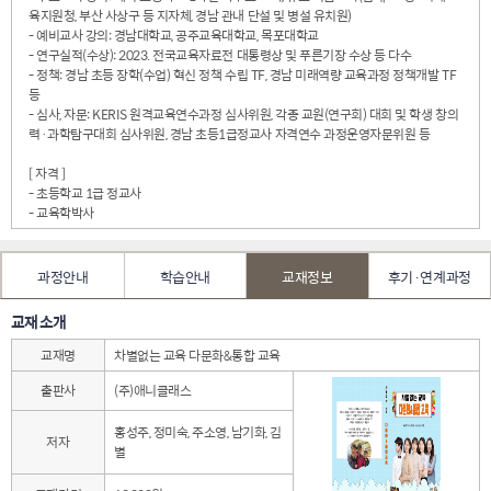
육지원청, 부산 사상구 등 지자체, 경남 관내 단설 및 병설 유치원)
- 예비교사 강의: 경남대학교, 공주교육대학교, 목포대학교
- 연구실적(수상): 2023. 전국교육자료전 대통령상 및 푸른기장 수상 등 다수
- 정책: 경남 초등 장학(수업) 혁신 정책 수립 TF, 경남 미래역량 교육과정 정책개발 TF
등
- 심사, 자문: KERIS 원격교육연수과정 심사위원, 각종 교원(연구회) 대회 및 학생 창의
력·과학탐구대회 심사위원, 경남 초등1급정교사 자격연수 과정운영자문위원 등
[ 자격 ]
- 초등학교 1급 정교사
- 교육학박사
과정안내
학습안내
교재정보
후기·연계과정
교재 소개
교재명
차별없는 교육 다문화&통합 교육
출판사
(주)애니클래스
홍성주, 정미숙, 주소영, 남기화, 김
저자
별