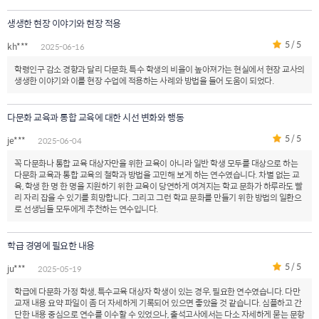
생생한 현장 이야기와 현장 적용
5 / 5
kh***
2025-06-16
학령인구 감소 경향과 달리 다문화, 특수 학생의 비율이 높아져가는 현실에서 현장 교사의
생생한 이야기와 이를 현장 수업에 적용하는 사례와 방법을 들어 도움이 되었다.
다문화 교육과 통합 교육에 대한 시선 변화와 행동
5 / 5
je***
2025-06-04
꼭 다문화나 통합 교육 대상자만을 위한 교육이 아니라 일반 학생 모두를 대상으로 하는
다문화 교육과 통합 교육의 철학과 방법을 고민해 보게 하는 연수였습니다. 차별 없는 교
육, 학생 한 명 한 명을 지원하기 위한 교육이 당연하게 여겨지는 학교 문화가 하루라도 빨
리 자리 잡을 수 있기를 희망합니다. 그리고 그런 학교 문화를 만들기 위한 방법의 일환으
로 선생님들 모두에게 추천하는 연수입니다.
학급 경영에 필요한 내용
5 / 5
ju***
2025-05-19
학급에 다문화 가정 학생, 특수교육 대상자 학생이 있는 경우, 필요한 연수였습니다. 다만
교재 내용 요약 파일이 좀 더 자세하게 기록되어 있으면 좋았을 것 같습니다. 심플하고 간
단한 내용 중심으로 연수를 이수할 수 있었으나, 출석고사에서는 다소 자세하게 묻는 문항