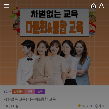
60차시
법정연수
교재
신규
차별없는 교육! 다문화&통합 교육
140,000원
5.0 / 5.0
후기 10