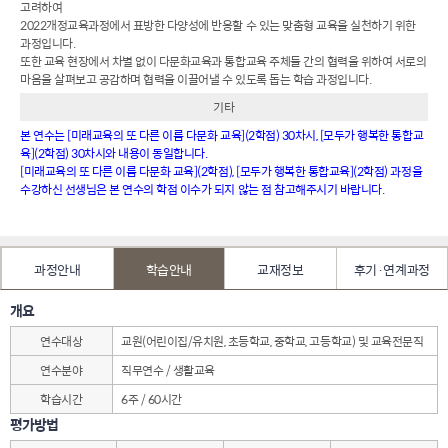
고려하여
2022개정교육과정에서 표방한 다양성에 반응할 수 있는 맞춤형 교육을 실천하기 위한
과정입니다.
또한 교육 현장에서 차별 없이 다문화교육과 통합교육 주체들 간의 협력을 위하여 서로의
마음을 살펴보고 공감하며 협력을 이끌어낼 수 있도록 돕는 학습 과정입니다.
기타
본 연수는 [미래교육의 또 다른 이름 다문화 교육](2학점) 30차시, [모두가 행복한 통합교
육](2학점) 30차시와 내용이 동일합니다.
[미래교육의 또 다른 이름 다문화 교육](2학점), [모두가 행복한 통합교육](2학점) 과정을
수강하신 선생님은 본 연수의 학점 이수가 되지 않는 점 참고해주시기 바랍니다.
과정안내
학습안내
교재정보
후기·연계과정
개요
연수대상
교원(어린이집/유치원, 초등학교, 중학교, 고등학교) 및 교육전문직
연수분야
직무연수 / 생활교육
학습시간
6주 / 60시간
평가방법