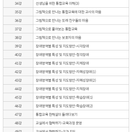
34강
선생님을 위한 통합교육 이해(3)
35강
그림책으로 만나는 통합교육에 대한 교사의 마음
36강
그림책으로 만나는 또래 친구들의 마음
37강
그림책으로 풀어보는 통합교육
38강
그림책으로 만나는 보호자의 마음
39강
장애영역별 특성 및 지도방안-시각장애
40강
장애영역별 특성 및 지도방안-청각장애
41강
장애영역별 특성 및 지도방안-지체장애
42강
장애영역별 특성 및 지도방안-자폐성장애(1)
43강
장애영역별 특성 및 지도방안-자폐성장애(2)
44강
장애영역별 특성 및 지도방안-지적장애
45강
장애영역별 특성 및 지도방안-학습장애(1)
46강
장애영역별 특성 및 지도방안-학습장애(2)
47강
통합교육 한해살이 들여다보기
48강
교실에서 협력하기-교육과정 운영
49강
교실에서 협력하기-교과 지도