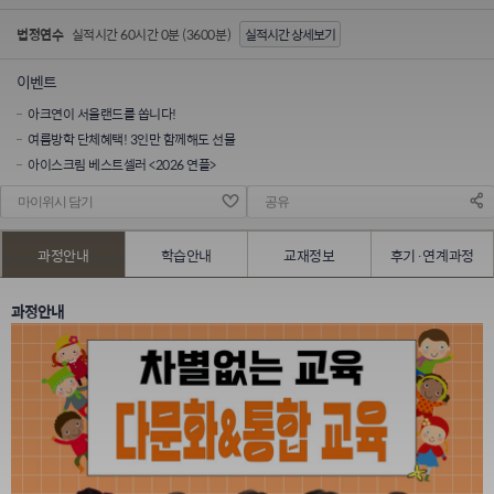
법정연수
실적시간 60시간 0분 (3600분)
실적시간 상세보기
이벤트
아크연이 서울랜드를 쏩니다!
여름방학 단체혜택! 3인만 함께해도 선물
아이스크림 베스트셀러 <2026 연플>
마이위시 담기
공유
과정안내
학습안내
교재정보
후기·연계과정
과정안내