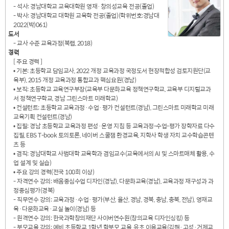
- 석사: 경남대학교 교육대학원 영재·창의성교육 전공(졸업)
- 박사: 경남대학교 대학원 교육학 전공(졸업)(학위번호:경남대
2022(박)061)
도서
- 교사 수준 교육과정(북랩, 2018)
경력
[ 주요 경력 ]
• 기본: 초등학교 담임교사, 2022 개정 교육과정 국정도서 현장적합성 검토지원단(교
육부), 2015 개정 교육과정 통합교과 핵심요원(경남)
• 보직: 초등학교 교육연구부장(교육부 다문화교육 정책연구학교, 교육부 디지털교과
서 정책연구학교, 경남 그린스마트 미래학교)
• 컨설턴트: 초등학교 교육과정·수업·평가 컨설턴트(경남), 그린스마트 미래학교 미래
교육기획 컨설턴트(경남)
• 집필: 경남 초등학교 교육과정 편성·운영 지침 등 교육과정-수업-평가 장학자료 다수
집필, EBS T-book 토의토론, 네이버 스쿨잼 환경교육, 지학사 학생 자치 교수학습콘텐
츠 등
• 겸직: 경남대학교 사범대학 교육학과 겸임교수(교육에서의 AI 및 스마트매체 활용, 수
업 설계 및 실습)
• 주요 강의 경력(전국 100회 이상)
- 자격연수 강의: 배움중심수업 디자인(경남), 다문화교육(경남), 교육과정 재구성과 과
정중심평가(경북)
- 직무연수 강의: 교육과정·수업·평가(부산, 울산, 경남, 경북, 충남, 충북, 전남), 영재교
육·다문화교육·교실 놀이(경남) 등
- 원격연수 강의: 한국과학창의재단 사이버연수원(창의교육 디자인싱킹) 등
- 부모교육 강의: 예비 초등학교 1학년 학부모 교육, 유초 이음교육(김해·고성·거제교