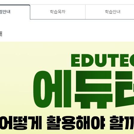
정안내
학습목차
학습안내
내