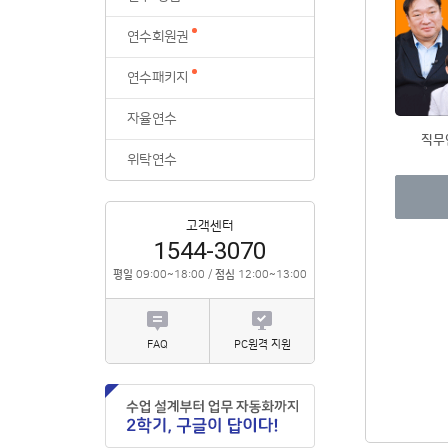
위탁연수
연수회원권
연수패키지
자율연수
직무
위탁연수
고객센터
1544-3070
평일
09:00~18:00 /
점심
12:00~13:00
FAQ
PC원격 지원