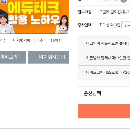
영수증/이수증
연수대상
교원(어린이집/유치원
개인정보관리
강사안내
MY회원권/패키지
조기성 외 3인
강
연수
디지털역량
4주
15차시
아크연이 서울랜드를 쏩니다
미리보기
마이위시담기
여름방학 단체혜택! 3인만 
아이스크림 베스트셀러 <20
옵션선택