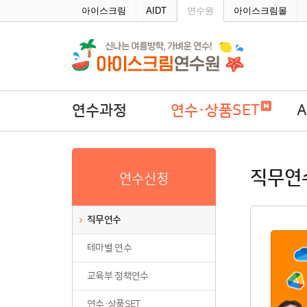
주메뉴바로가기
본문바로가기
아이스크림
AIDT
연수원
아이스크림몰
연수과정
연수·상품SET
직무연수
연수·상품SET
A
직무연
연수신청
테마별 연수
학
교육부 정책연수
직무연수
연수·상품SET
테마별 연수
연수회원권
연수패키지
교육부 정책연수
자율연수
연수·상품SET