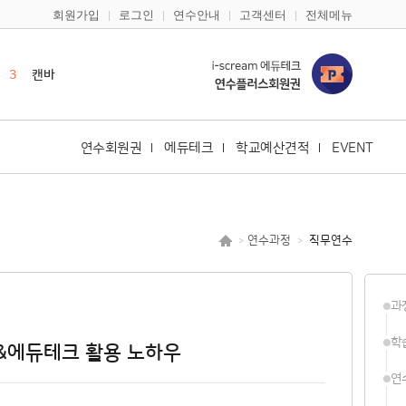
회원가입
로그인
연수안내
고객센터
전체메뉴
1
한국사
2
영어
3
캔바
4
듀오링고
5
일본어
연수회원권
에듀테크
학교예산견적
EVENT
6
한국어
7
구글
8
다문화
연수과정
직무연수
>
>
9
바이브코딩
10
노션
과
1
한국사
2
영어
학
I&에듀테크 활용 노하우
연