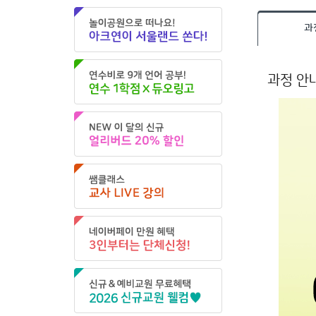
과
과정 안