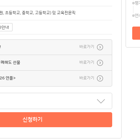
평
, 초등학교, 중학교, 고등학교) 및 교육전문직
연
사안내
!
바로가기
함께해도 선물
바로가기
26 연플>
바로가기
신청하기