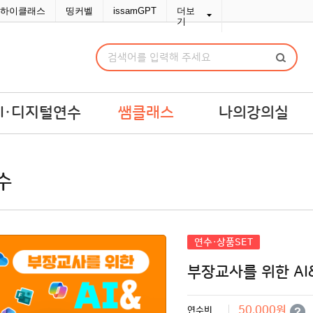
하이클래스
띵커벨
issamGPT
더보
기
AI·디지털연수
쌤클래스
나의강의실
I·디지털연수
쌤라이브
강의실
수
교맞춤 예산견적
쌤콘텐츠
연수교재구입
쌤바이브
연수변경/취소
단체신청관리
연수·상품SET
MY위시리스트
부장교사를 위한 A
나의문의함
포인트/쿠폰
50,000원
연수비