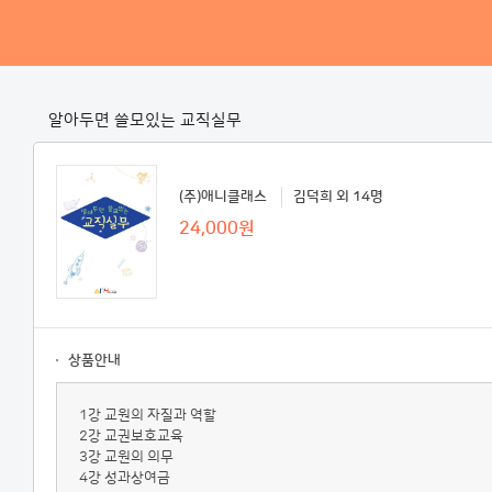
알아두면 쓸모있는 교직실무
(주)애니클래스
김덕희 외 14명
24,000원
상품안내
1강 교원의 자질과 역할
2강 교권보호교육
3강 교원의 의무
4강 성과상여금