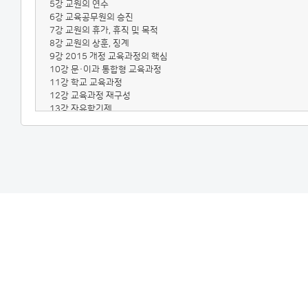
5강 교원의 연수
6강 교육공무원의 승진
7강 교원의 휴가, 휴직 및 목적
8강 교원의 상훈, 징계
9강 2015 개정 교육과정의 핵심
10강 문·이과 통합형 교육과정
11강 학교 교육과정
12강 교육과정 재구성
13강 자유학기제
14강 교육과정 평가
15강 성취기준 평가
16강 평가도구 제작 및 활용
17강 교육기본법
18강 초·중등교육법
19강 현장연구의 이해
20강 개인연구보고서 작성
21강 학교연구보고서 작성
22강 학생평가의 개념
23강 평가의 최신 동향
24강 학생평가 방법 이론
25강 평가 결과 피드백의 이해와 실제
26강 생활지도-학업중단 예방
27강 생활지도에 대한 이해
28강 상담기술