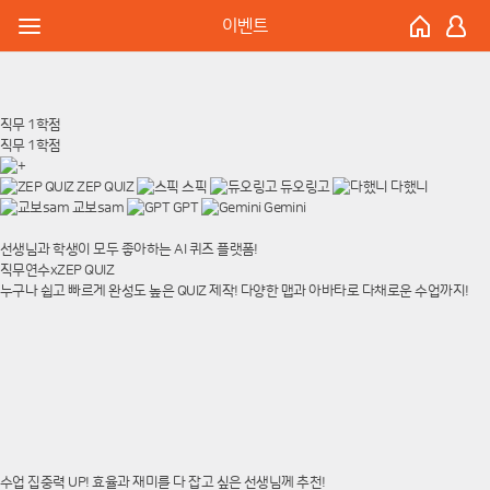
이벤트
직무 1학점
직무 1학점
ZEP QUIZ
스픽
듀오링고
다했니
교보sam
GPT
Gemini
선생님과 학생이 모두 좋아하는 AI 퀴즈 플랫폼!
직무연수xZEP QUIZ
누구나 쉽고 빠르게 완성도 높은 QUIZ 제작! 다양한 맵과 아바타로 다채로운 수업까지!
수업 집중력 UP! 효율과 재미를 다 잡고 싶은 선생님께 추천!