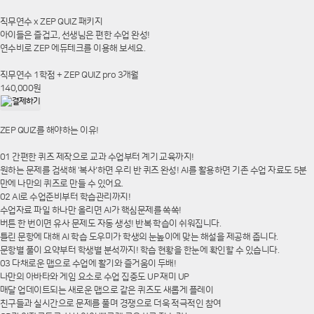
직무연수 x ZEP QUIZ 패키지
아이들은 즐겁고, 선생님은 편한 수업 완성!
연수비로 ZEP 에듀테크를 이용해 보세요.
직무연수 1학점 + ZEP QUIZ pro 3개월
140,000원
ZEP QUIZ를 해야하는 이유!
01 간편한 퀴즈 제작으로 교과 수업부터 계기 교육까지!
원하는 문제를 검색해 '복사'하면 우리 반 퀴즈 완성! AI를 활용하면 기존 수업 자료도 5분
만에 나만의 퀴즈로 만들 수 있어요.
02 AI로 수업준비부터 학습관리까지!
수업자료 파일 하나만 올리면 AI가 핵심문제를 쏙쏙!
버튼 한 번이면 유사 문제도 자동 생성! 반복 학습이 쉬워집니다.
틀린 문항에 대해 AI 학습 도우미가 학생의 눈높이에 맞는 해설을 제공해 줍니다.
문항별 풀이 요약부터 학생별 분석까지! 학습 현황을 한눈에 확인할 수 있습니다.
03 다채로운 맵으로 수업에 활기와 즐거움이 두배!
나만의 아바타와 게임 요소로 수업 집중도 UP 재미 UP
매달 업데이트되는 새로운 맵으로 같은 퀴즈도 새롭게 플레이
친구들과 실시간으로 문제를 풀며 경쟁으로 더욱 적극적인 참여