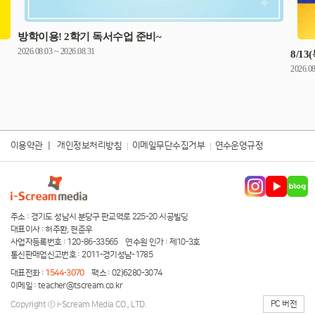
방학이용! 2학기 독서수업 준비~
2026.08.03 ~ 2026.08.31
8/1
2026.08
이용약관
|
개인정보처리방침
이메일무단수집거부
연수운영규정
주소 : 경기도 성남시 분당구 판교역로 225-20 시공빌딩
대표이사 : 허주환, 현준우
사업자등록번호 : 120-86-33565
연수원 인가 : 제10-3호
통신판매업신고번호 : 2011-경기성남-1785
대표전화 :
1544-3070
팩스 : 02)6280-3074
이메일 :
teacher@tscream.co.kr
PC 버전
Copyright ⓒ i-Scream Media CO., LTD.
server ip:222.231.26.41