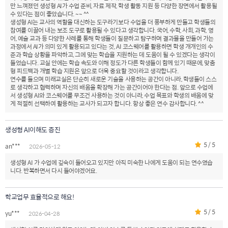
만 느껴졌던 생성형 AI가 수업 준비, 자료 제작, 학생 활동 지원 등 다양한 장면에서 활용될
수 있다는 점이 좋았습니다. ~~ ^^
생성형 AI는 교사의 역할을 대신하는 도구라기보다 수업을 더 풍부하게 만들고 학생들의
참여를 이끌어 내는 보조 도구로 활용될 수 있다고 생각합니다. 국어, 수학, 사회, 과학, 영
어, 예술 교과 등 다양한 사례를 통해 학생들이 질문하고 탐구하며 결과물을 만들어 가는
과정에서 AI가 의미 있게 활용되고 있다는 것, AI 코스웨어를 활용하면 학생 개개인의 수
준과 학습 상황을 파악하고, 그에 맞는 학습을 지원하는 데 도움이 될 수 있겠다는 생각이
들었습니다. 교실 안에는 학습 속도와 이해 정도가 다른 학생들이 함께 있기 때문에, 맞춤
형 피드백과 개별 학습 지원은 앞으로 더욱 중요할 것이라고 생각합니다.
연수를 들으며 미래교실은 단순히 새로운 기술을 사용하는 공간이 아니라, 학생들이 스스
로 생각하고 협력하며 자신의 배움을 확장해 가는 공간이어야 한다는 점. 앞으로 수업에
서 생성형 AI와 코스웨어를 무조건 사용하는 것이 아니라, 수업 목표와 학생의 배움에 맞
게 적절히 선택하여 활용하는 교사가 되고자 합니다. 항상 좋은 연수 감사합니다. ^^
생성형 AI이해도 증진
5 / 5
an***
2026-05-12
생성형 AI 가 수업에 깊숙이 들어오고 있지만 아직 미숙한 나에게 도움이 되는 연수였습
니다. 반복하면서 다시 들어야겠어요.
학교업무 효율적으로 해요!
5 / 5
yu***
2026-04-28