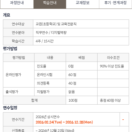
과정안내
학습안내
교재정보
후기·연계과정
개요
연수대상
교원(초등학교) 및 교육전문직
연수분야
직무연수 / 디지털역량
학습시간
4주 / 15시간
평가방법
평가방법
내용
배점
이수조건
진도율
0점
90% 이상 진도율
온라인평가
온라인시험
60 점
의견등록
40 점
출석평가
지필평가
없음
합계
100점
총점 60점 이상
연수일정
2026년 상시연수
연수기간
-
2026.02.24(Tue) ~ 2026.12.28(Mon)
신청종료
~ 2026년 12월 23일 (Wed)