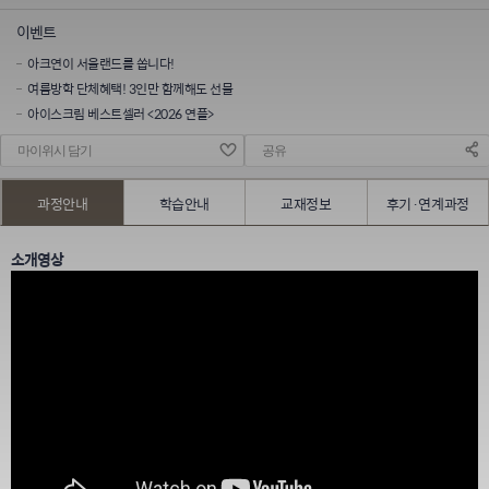
이벤트
아크연이 서울랜드를 쏩니다!
여름방학 단체혜택! 3인만 함께해도 선물
아이스크림 베스트셀러 <2026 연플>
마이위시 담기
공유
과정안내
학습안내
교재정보
후기·연계과정
소개영상