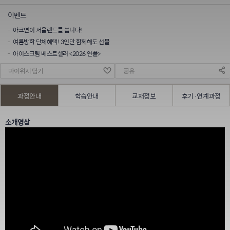
이벤트
아크연이 서울랜드를 쏩니다!
여름방학 단체혜택! 3인만 함께해도 선물
아이스크림 베스트셀러 <2026 연플>
마이위시 담기
공유
과정안내
학습안내
교재정보
후기·연계과정
소개영상