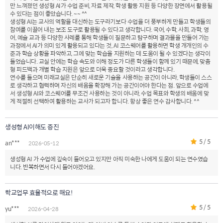
만 느껴졌던 생성형 AI가 수업 준비, 자료 제작, 학생 활동 지원 등 다양한 장면에서 활용될
수 있다는 점이 좋았습니다. ~~ ^^
생성형 AI는 교사의 역할을 대신하는 도구라기보다 수업을 더 풍부하게 만들고 학생들의
참여를 이끌어 내는 보조 도구로 활용될 수 있다고 생각합니다. 국어, 수학, 사회, 과학, 영
어, 예술 교과 등 다양한 사례를 통해 학생들이 질문하고 탐구하며 결과물을 만들어 가는
과정에서 AI가 의미 있게 활용되고 있다는 것, AI 코스웨어를 활용하면 학생 개개인의 수
준과 학습 상황을 파악하고, 그에 맞는 학습을 지원하는 데 도움이 될 수 있겠다는 생각이
들었습니다. 교실 안에는 학습 속도와 이해 정도가 다른 학생들이 함께 있기 때문에, 맞춤
형 피드백과 개별 학습 지원은 앞으로 더욱 중요할 것이라고 생각합니다.
연수를 들으며 미래교실은 단순히 새로운 기술을 사용하는 공간이 아니라, 학생들이 스스
로 생각하고 협력하며 자신의 배움을 확장해 가는 공간이어야 한다는 점. 앞으로 수업에
서 생성형 AI와 코스웨어를 무조건 사용하는 것이 아니라, 수업 목표와 학생의 배움에 맞
게 적절히 선택하여 활용하는 교사가 되고자 합니다. 항상 좋은 연수 감사합니다. ^^
생성형 AI이해도 증진
5 / 5
an***
2026-05-12
생성형 AI 가 수업에 깊숙이 들어오고 있지만 아직 미숙한 나에게 도움이 되는 연수였습
니다. 반복하면서 다시 들어야겠어요.
학교업무 효율적으로 해요!
5 / 5
yu***
2026-04-28