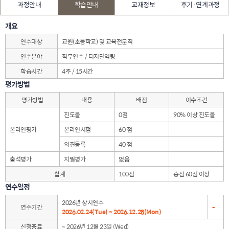
과정안내
학습안내
교재정보
후기·연계과정
개요
연수대상
교원(초등학교) 및 교육전문직
연수분야
직무연수 / 디지털역량
학습시간
4주 / 15시간
평가방법
평가방법
내용
배점
이수조건
진도율
0점
90% 이상 진도율
온라인평가
온라인시험
60 점
의견등록
40 점
출석평가
지필평가
없음
합계
100점
총점 60점 이상
연수일정
2026년 상시연수
연수기간
-
2026.02.24(Tue) ~ 2026.12.28(Mon)
신청종료
~ 2026년 12월 23일 (Wed)