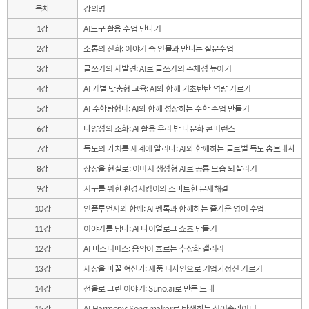
목차
강의명
1강
AI도구 활용 수업 만나기
2강
소통의 진화: 이야기 속 인물과 만나는 질문수업
3강
글쓰기의 재발견: AI로 글쓰기의 주체성 높이기
4강
AI 개별 맞춤형 교육: AI와 함께 기초탄탄 역량 기르기
5강
AI 수학탐험대: AI와 함께 성장하는 수학 수업 만들기
6강
다양성의 조화: AI 활용 우리 반 다문화 콘퍼런스
7강
독도의 가치를 세계에 알리다: AI와 함께하는 글로벌 독도 홍보대사
8강
상상을 현실로: 이미지 생성형 AI로 공룡 모습 되살리기
9강
지구를 위한 환경지킴이의 스마트한 문제해결
10강
인플루언서와 함께: AI 펭톡과 함께하는 즐거운 영어 수업
11강
이야기를 담다: AI 다이얼로그 쇼츠 만들기
12강
AI 마스터피스: 음악이 흐르는 추상화 갤러리
13강
세상을 바꿀 혁신가: 제품 디자인으로 기업가정신 기르기
14강
선율로 그린 이야기: Suno.ai로 만든 노래
15강
AI Harmony: Song maker로 탄생하는 싱어송라이터