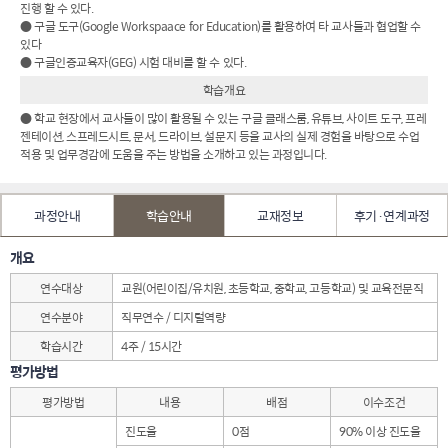
진행 할 수 있다.
● 구글 도구(Google Workspaace for Education)를 활용하여 타 교사들과 협업할 수
있다
● 구글인증교육자(GEG) 시험 대비를 할 수 있다.
학습개요
● 학교 현장에서 교사들이 많이 활용될 수 있는 구글 클래스룸, 유튜브, 사이트 도구, 프레
젠테이션, 스프레드시트, 문서, 드라이브, 설문지 등을 교사의 실제 경험을 바탕으로 수업
적용 및 업무경감에 도움을 주는 방법을 소개하고 있는 과정입니다.
과정안내
학습안내
교재정보
후기·연계과정
개요
연수대상
교원(어린이집/유치원, 초등학교, 중학교, 고등학교) 및 교육전문직
연수분야
직무연수 / 디지털역량
학습시간
4주 / 15시간
평가방법
평가방법
내용
배점
이수조건
진도율
0점
90% 이상 진도율