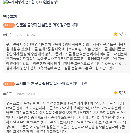
연수후기
입문을 들었다면 실전은 더욱 필요합니다!
BEST
5 / 5
wl***
2025-02-26
구글 활용법(실전편) 연수를 통해 교육과 수업에 적용할 수 있는 심화된 구글 도구 사용법
을 배울 수 있었다. 구글 클래스룸을 더욱 효과적으로 관리하는 방법과 구글 캘린더를 활
용한 학사 일정 및 수업 계획 공유, 구글 사이트를 통한 학급 홈페이지 제작 등 보다 전문적
인 기능들이 다뤄졌다. 특히 구글 스프레드시트의 고급 함수 활용법과 데이터 분석 기능
이 인상적이었으며, 이를 통해 학생 평가 데이터를 효율적으로 관리할 수 있을 것 같았다.
실제 사례 중심의 심화 교육 덕분에 수업의 질을 높일 수 있는 유익한 시간이었다.
교사를 위한 구글 활용법(실전편) 쵝오입니다~!!
BEST
5 / 5
oo***
2024-12-28
구글 초보라 실전편을 들어서 좀 걱정했는데 예시를 따라가며 학습하면서 구글의 다양한
매력을 접해보게 되었습니다. 모든 차시마다 매우 유익했으며, 15차시 마지막 휘날레~!
너무나 흥미롭고 재밌는 예시들을 아깝없이 보여 주셔서 마지막 차시까지 즐겁게 본 연수
입니다. 최근 연수 중에서도 최고 즐겁게 보았습니다. 시대에 뒤쳐지는거 아닌가? 생각만
하지 말고 유익한 연수를 찾아 이수하다보니, 이번 연말을 참 알차게 보낸 것 같습니다. 당
장이라도 구글을 더 다양하게 활용할 수 있을 것 같습니다. 내년엔 강사님 말씀따라 구글
공인 교육자 자격 취득에 도전해볼까 합니다.