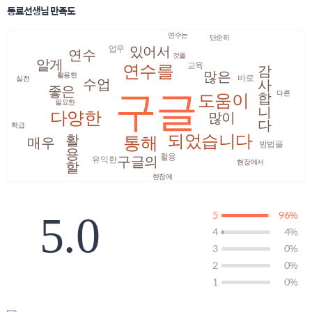
동료선생님 만족도
연수는
단순히
있어서
업무
연수
것을
감사합니다
알게
교육
연수를
많은
활용한
바로
실전
수업
좋은
다른
구글
도움이
필요한
다양한
많이
학급
활용할
되었습니다
통해
매우
방법을
활용
구글의
유익한
현장에서
현장에
5
96%
5.0
4
4%
3
0%
2
0%
1
0%