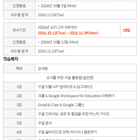
신청종료
~ 2026년 10월 5일 (Mon)
이수증 공개
2026.11.03(Tue)
2026년 10기 2차 직무연수
연수기간
28일
2026.10.13(Tue) ~ 2026.11.09(Mon)
신청종료
~ 2026년 10월 12일 (Mon)
이수증 공개
2026.11.10(Tue)
학습목차
목차
강의명
교사를 위한 구글 활용법(실전편)
1강
구글 더블 UP! 업데이트 & 업그레이드
2강
크롬 & Google Workspace for Education 이해하기
3강
Gmail & Chat & Google 그룹스
4강
구글 드라이브: 공유 및 협업을 위한 마스터 가이드
5강
구글 문서
6강
구글 슬라이드로 언제 어디서나 발표하기