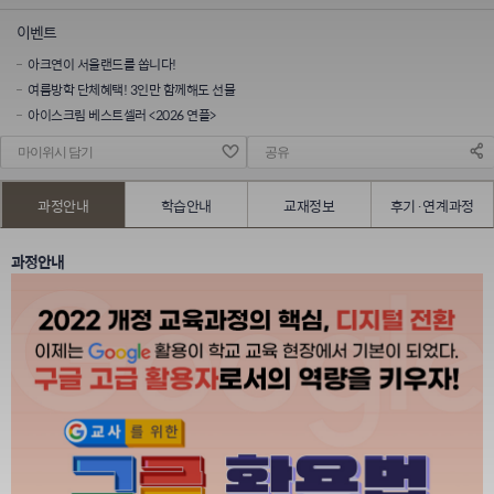
이벤트
아크연이 서울랜드를 쏩니다!
여름방학 단체혜택! 3인만 함께해도 선물
아이스크림 베스트셀러 <2026 연플>
마이위시 담기
공유
과정안내
학습안내
교재정보
후기·연계과정
과정안내