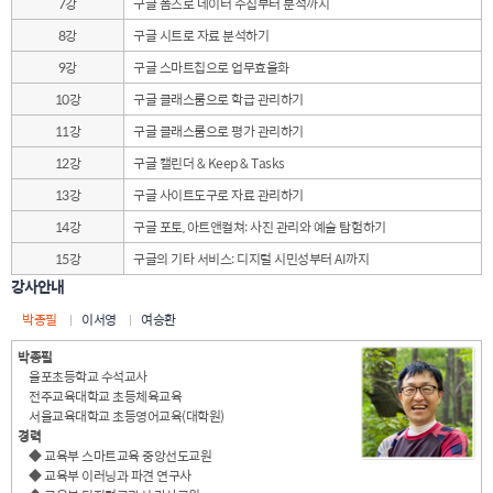
7강
구글 폼즈로 데이터 수집부터 분석까지
8강
구글 시트로 자료 분석하기
9강
구글 스마트칩으로 업무효율화
10강
구글 클래스룸으로 학급 관리하기
11강
구글 클래스룸으로 평가 관리하기
12강
구글 캘린더 & Keep & Tasks
13강
구글 사이트도구로 자료 관리하기
14강
구글 포토, 아트앤컬쳐: 사진 관리와 예술 탐험하기
15강
구글의 기타 서비스: 디지털 시민성부터 AI까지
강사안내
박종필
이서영
여승환
박종필
율포초등학교 수석교사
전주교육대학교 초등체육교육
서울교육대학교 초등영어교육(대학원)
경력
◆ 교육부 스마트교육 중앙선도교원
◆ 교육부 이러닝과 파견 연구사