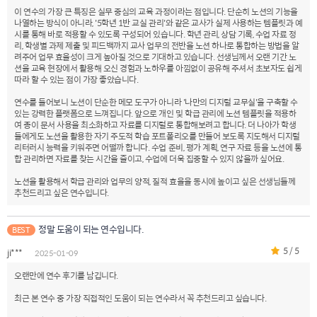
이 연수의 가장 큰 특징은 실무 중심의 교육 과정이라는 점입니다. 단순히 노션의 기능을
나열하는 방식이 아니라, '5학년 1반 교실 관리'와 같은 교사가 실제 사용하는 템플릿과 예
시를 통해 바로 적용할 수 있도록 구성되어 있습니다. 학년 관리, 상담 기록, 수업 자료 정
리, 학생별 과제 제출 및 피드백까지 교사 업무의 전반을 노션 하나로 통합하는 방법을 알
려주어 업무 효율성이 크게 높아질 것으로 기대하고 있습니다. 선생님께서 오랜 기간 노
션을 교육 현장에서 활용해 오신 경험과 노하우를 아낌없이 공유해 주셔서 초보자도 쉽게
따라 할 수 있는 점이 가장 좋았습니다.
연수를 들어보니 노션이 단순한 메모 도구가 아니라 '나만의 디지털 교무실'을 구축할 수
있는 강력한 플랫폼으로 느껴집니다. 앞으로 개인 및 학급 관리에 노션 템플릿을 적용하
여 종이 문서 사용을 최소화하고 자료를 디지털로 통합해보려고 합니다. 더 나아가 학생
들에게도 노션을 활용한 자기 주도적 학습 포트폴리오를 만들어 보도록 지도해서 디지털
리터러시 능력을 키워주면 어떨까 합니다. 수업 준비, 평가 계획, 연구 자료 등을 노션에 통
합 관리하면 자료를 찾는 시간을 줄이고, 수업에 더욱 집중할 수 있지 않을까 싶어요.
노션을 활용해서 학급 관리와 업무의 양적, 질적 효율을 동시에 높이고 싶은 선생님들께
추천드리고 싶은 연수입니다.
정말 도움이 되는 연수입니다.
BEST
5 / 5
ji***
2025-01-09
오랜만에 연수 후기를 남깁니다.
최근 본 연수 중 가장 직접적인 도움이 되는 연수라서 꼭 추천드리고 싶습니다.