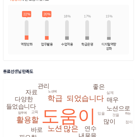
22%
20%
18%
17%
15%
역량강화
업무활용
수업적용
학급운영
디지털역량
강화
동료선생님 만족도
관리
좋은
자료
노션에
실제
학급
되었습니다
다양한
매우
들었습니다
노션으로
도움이
교육
업무에
있을
하는
것을
활용할
많이
점이
노션
많은
연수
바로
내용을