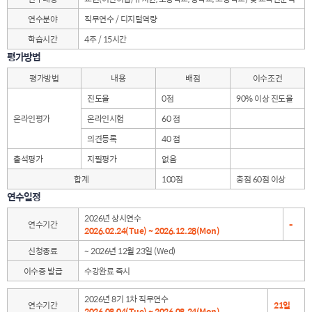
연수분야
직무연수 / 디지털역량
학습시간
4주 / 15시간
평가방법
평가방법
내용
배점
이수조건
진도율
0점
90% 이상 진도율
온라인평가
온라인시험
60 점
의견등록
40 점
출석평가
지필평가
없음
합계
100점
총점 60점 이상
연수일정
2026년 상시연수
연수기간
-
2026.02.24(Tue) ~ 2026.12.28(Mon)
신청종료
~ 2026년 12월 23일 (Wed)
이수증 발급
수강완료 즉시
2026년 8기 1차 직무연수
연수기간
21일
2026.08.04(Tue) ~ 2026.08.24(Mon)