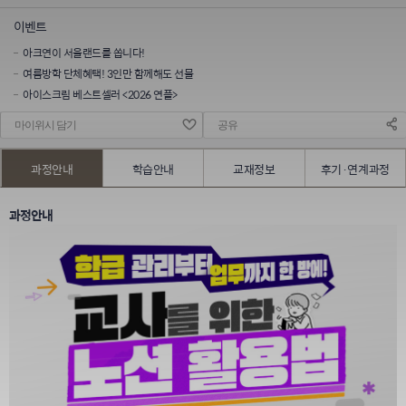
이벤트
아크연이 서울랜드를 쏩니다!
여름방학 단체혜택! 3인만 함께해도 선물
아이스크림 베스트셀러 <2026 연플>
마이위시 담기
공유
과정안내
학습안내
교재정보
후기·연계과정
과정안내