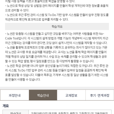
지털 사용 능력을 기르고 효율적으로 학급을 운영할 수 있다.
- 노션으로 학생 상담 및 상벌점 관리 페이지를 만들어 학생 개개인에 대한 정보를 효율적
으로 관리할 수 있다.
- 노션으로 주간 루틴 관리 시스템 및 To Do 기반 업무 시스템을 만들어 업무 진행 정도를
직관적으로 확인해 효과적으로 업무를 처리할 수 있다.
학습개요
- 노션은 맞춤형 시스템을 만들고 싶지만 코딩을 배우기는 어려운 사람들을 위한 No-
Code Tool입니다. 각 시스템의 설계 방법과 개별 기능의 개념부터 시스템 제작까지 차근
차근 진행되는 강의를 따라 온다면, 코딩 없이 쉽게 나만의 시스템을 제작할 수 있습니다.
- 노션을 활용해 프로젝트의 진행 상황을 기록하고, 공유하는 회사가 많아지고 있는 가운
데 노션은 교사용 무료 요금제를 제공합니다. 교사는 노션을 통해 학급 페이지를 만들어
개별 학생의 상담 일지를 관리하거나, 수업 또는 숙제를 관리할 수 있으며 학생들과 공유
할 수 있는 학급 앨범, 행사 일정표를 만드는 등 다양하게 활용할 수 있습니다.
- 노션은 학급 관리뿐 아니라 업무 생산성을 높이기에도 적합한 도구입니다. 주간 루틴 관
리 시스템, To Do 기반 업무 관리 시스템 등을 만들어 업무와 일정을 꼼꼼하게 확인해 목
표를 달성할 수 있습니다. 더불어 독후감, 가계부 시스템 등 일상 생활을 돕기 위한 시스템
을 만들어 사용할 수 있습니다.
과정안내
학습안내
교재정보
후기·연계과정
개요
연수대상
교원(어린이집/유치원, 초등학교, 중학교, 고등학교) 및 교육전문직