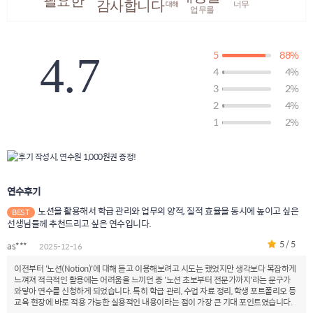
필요한
감사합니다
너무
대해
업무를
5
88%
4.7
4
4%
3
2%
2
4%
1
2%
연수후기
노션을 활용해서 학급 관리와 업무의 양적, 질적 효율을 동시에 높이고 싶은
BEST
선생님들께 추천드리고 싶은 연수입니다.
5 / 5
as***
2025-12-16
이전부터 '노션(Notion)'에 대해 듣고 이용해보려고 시도는 했었지만 생각보다 복잡하게
느껴져 적극적인 활용에는 어려움을 느끼던 중 '노션 초보부터 전문가까지'라는 문구가
와닿아 연수를 신청하게 되었습니다. 특히 학급 관리, 수업 자료 정리, 학생 포트폴리오 등
교육 현장에 바로 적용 가능한 실용적인 내용이라는 점이 가장 큰 기대 포인트였습니다.