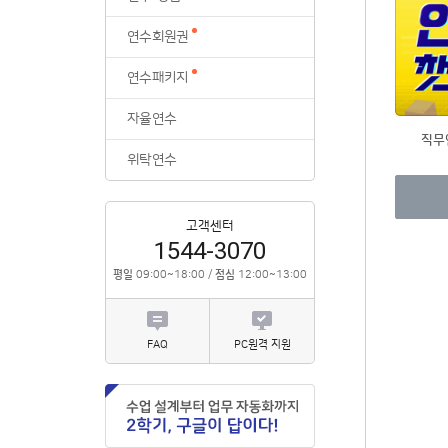
위탁연수
연수회원권
연수패키지
자율연수
직무
위탁연수
고객센터
1544-3070
평일
09:00~18:00 /
점심
12:00~13:00
FAQ
PC원격 지원