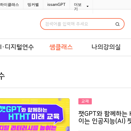
하이클래스
띵커벨
issamGPT
더보
기
AI·디지털연수
쌤클래스
나의강의실
I·디지털연수
쌤라이브
강의실
수
교맞춤 예산견적
쌤콘텐츠
연수교재구입
쌤바이브
연수변경/취소
단체신청관리
교재
MY위시리스트
챗GPT와 함께하는 
나의문의함
이는 인공지능(AI) 
포인트/쿠폰