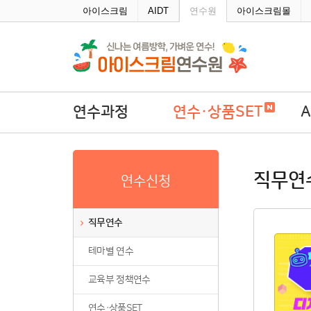
주메뉴바로가기
본문바로가기
아이스크림
AIDT
연수원
아이스크림몰
연수과정
연수·상품SET
직무연수
연수·상품SET
A
직무연
연수신청
테마별 연수
학
교육부 정책연수
직무연수
연수·상품SET
테마별 연수
연수회원권
연수패키지
교육부 정책연수
자율연수
연수·상품SET