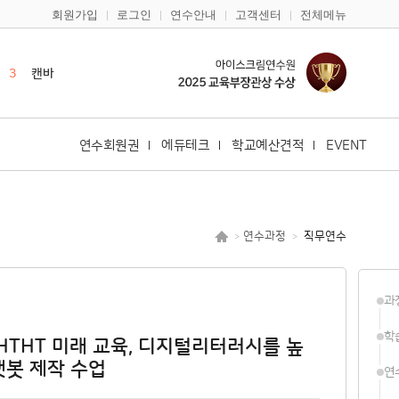
회원가입
로그인
연수안내
고객센터
전체메뉴
2
영어
3
캔바
4
듀오링고
5
일본어
6
한국어
연수회원권
에듀테크
학교예산견적
EVENT
7
구글
8
다문화
9
바이브코딩
연수과정
직무연수
>
>
10
노션
1
한국사
과
2
영어
학
HTHT 미래 교육, 디지털리터러시를 높
챗봇 제작 수업
연