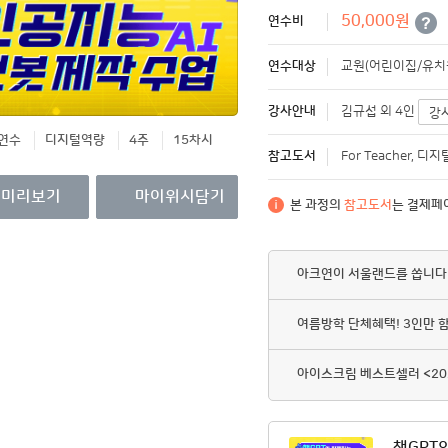
영수증/이수증
50,000원
연수비
개인정보관리
연수대상
교원(어린이집/유치원
MY회원권/패키지
강사안내
김규섭 외 4인
강
연수
디지털역량
4주
15차시
참고도서
For Teacher, 
미리보기
마이위시담기
본 과정의
참고도서
는 결제페
아크연이 서울랜드를 쏩니다
여름방학 단체혜택! 3인만 
아이스크림 베스트셀러 <20