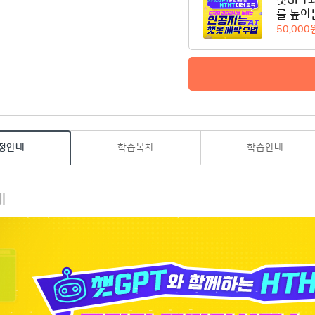
챗GPT
를 높이
50,000
정안내
학습목차
학습안내
내