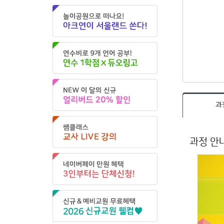
과
과정 안