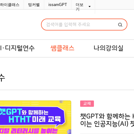
하이클래스
띵커벨
issamGPT
더보
기
AI·디지털연수
쌤클래스
나의강의실
I·디지털연수
쌤라이브
강의실
수
교맞춤 예산견적
쌤콘텐츠
연수교재구입
쌤바이브
연수변경/취소
단체신청관리
교재
MY위시리스트
챗GPT와 함께하는 
나의문의함
이는 인공지능(AI) 
포인트/쿠폰