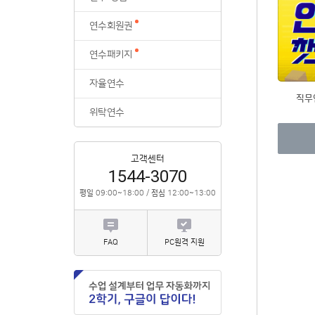
위탁연수
연수회원권
연수패키지
자율연수
직무
위탁연수
고객센터
1544-3070
평일
09:00~18:00 /
점심
12:00~13:00
FAQ
PC원격 지원