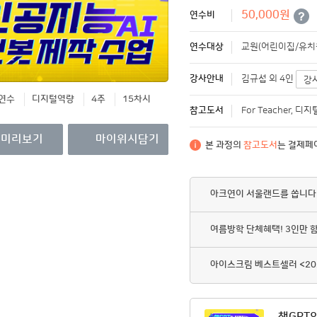
영수증/이수증
50,000원
연수비
개인정보관리
연수대상
교원(어린이집/유치원
MY회원권/패키지
강사안내
김규섭 외 4인
강
연수
디지털역량
4주
15차시
참고도서
For Teacher, 
미리보기
마이위시담기
본 과정의
참고도서
는 결제페
아크연이 서울랜드를 쏩니다
여름방학 단체혜택! 3인만 
아이스크림 베스트셀러 <20