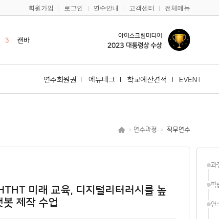
회원가입
로그인
연수안내
고객센터
전체메뉴
2
영어
3
캔바
4
듀오링고
5
일본어
6
한국어
연수회원권
에듀테크
학교예산견적
EVENT
7
구글
8
다문화
9
바이브코딩
연수과정
직무연수
>
>
10
노션
1
한국사
과
2
영어
학
HTHT 미래 교육, 디지털리터러시를 높
챗봇 제작 수업
연