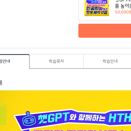
챗GPT
를 높이
50,000
정안내
학습목차
학습안내
내