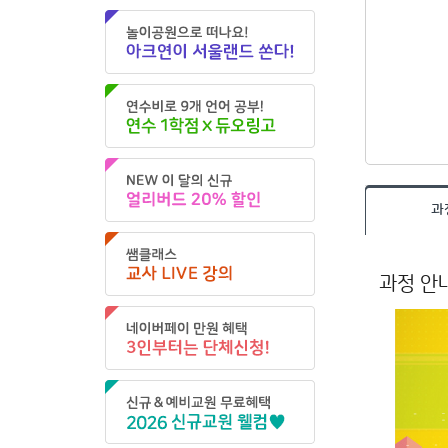
과
과정 안