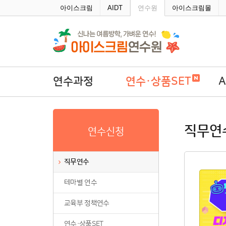
주메뉴바로가기
본문바로가기
아이스크림
AIDT
연수원
아이스크림몰
연수과정
연수·상품SET
직무연수
연수·상품SET
A
직무연
연수신청
테마별 연수
학
교육부 정책연수
직무연수
연수·상품SET
테마별 연수
연수회원권
연수패키지
교육부 정책연수
자율연수
연수·상품SET