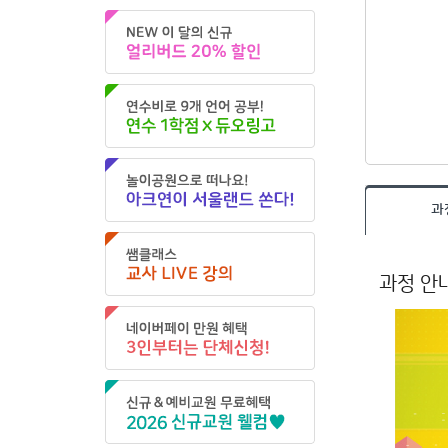
과
과정 안