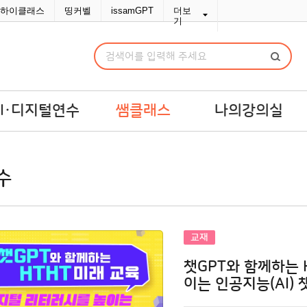
하이클래스
띵커벨
issamGPT
더보
기
AI·디지털연수
쌤클래스
나의강의실
I·디지털연수
쌤라이브
강의실
수
교맞춤 예산견적
쌤콘텐츠
연수교재구입
쌤바이브
연수변경/취소
단체신청관리
교재
MY위시리스트
챗GPT와 함께하는 
나의문의함
이는 인공지능(AI) 
포인트/쿠폰