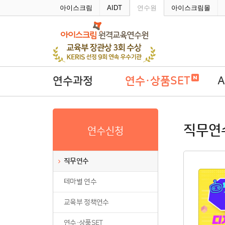
주메뉴바로가기
본문바로가기
아이스크림
AIDT
연수원
아이스크림몰
연수과정
연수·상품SET
직무연수
연수·상품SET
A
직무연
연수신청
테마별 연수
학
교육부 정책연수
직무연수
연수·상품SET
테마별 연수
연수회원권
연수패키지
교육부 정책연수
자율연수
연수·상품SET