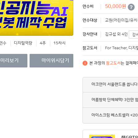
영수증/이수증
50,000원
연수비
개인정보관리
연수대상
교원(어린이집/유치원
MY회원권/패키지
강사안내
김규섭 외 4인
강
연수
디지털역량
4주
15차시
참고도서
For Teacher, 
미리보기
마이위시담기
본 과정의
참고도서
는 결제페
아크연이 서울랜드를 쏩니다
여름방학 단체혜택! 3인만 
아이스크림 베스트셀러 <20