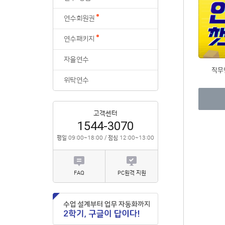
위탁연수
연수회원권
연수패키지
자율연수
직무
위탁연수
고객센터
1544-3070
평일
09:00~18:00 /
점심
12:00~13:00
FAQ
PC원격 지원