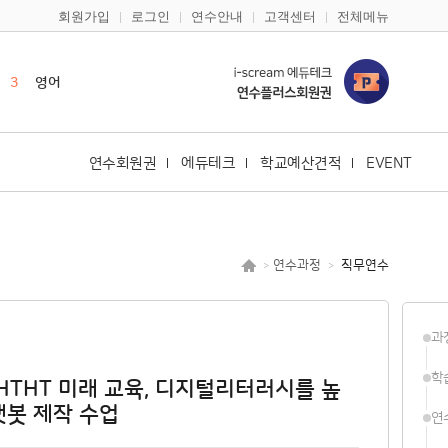
회원가입
로그인
연수안내
고객센터
전체메뉴
2
한국사
3
영어
4
한국어
5
일본어
6
바이브코딩
연수회원권
에듀테크
학교예산견적
EVENT
7
안전
8
기초학력
9
구글
연수과정
직무연수
>
>
10
다문화
1
캔바
과
2
한국사
학
HTHT 미래 교육, 디지털리터러시를 높
챗봇 제작 수업
연