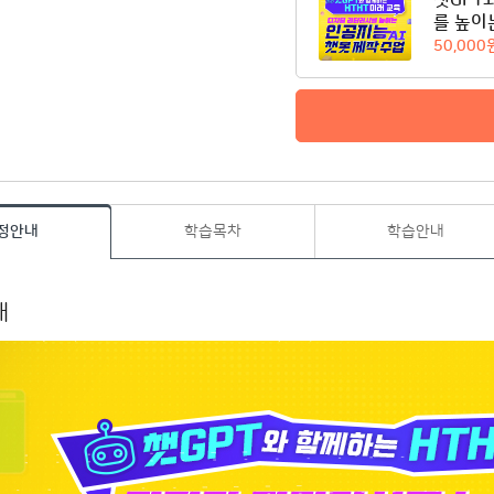
챗GPT
를 높이
50,000
정안내
학습목차
학습안내
내