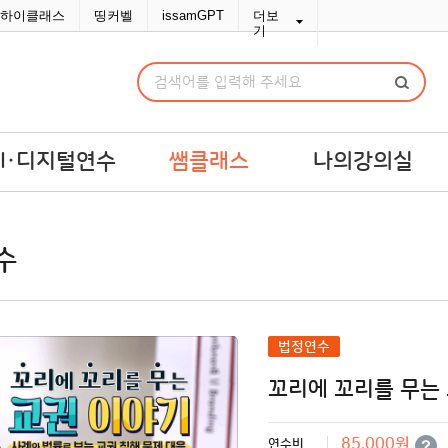
하이클래스
띵커벨
issamGPT
더보
기
AI·디지털연수
쌤클래스
나의강의실
I·디지털연수
쌤라이브
강의실
수
교맞춤 예산견적
쌤콘텐츠
연수교재구입
쌤바이브
연수변경/취소
단체신청관리
법정연수
MY위시리스트
꼬리에 꼬리를 무는
나의문의함
포인트/쿠폰
85,000원
연수비