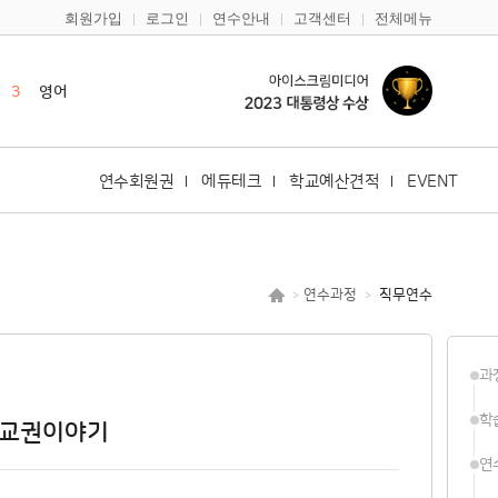
회원가입
로그인
연수안내
고객센터
전체메뉴
1
캔바
2
한국사
3
영어
4
한국어
5
일본어
연수회원권
에듀테크
학교예산견적
EVENT
6
바이브코딩
7
안전
8
기초학력
연수과정
직무연수
>
>
9
구글
10
다문화
과
1
캔바
2
한국사
학
 교권이야기
연