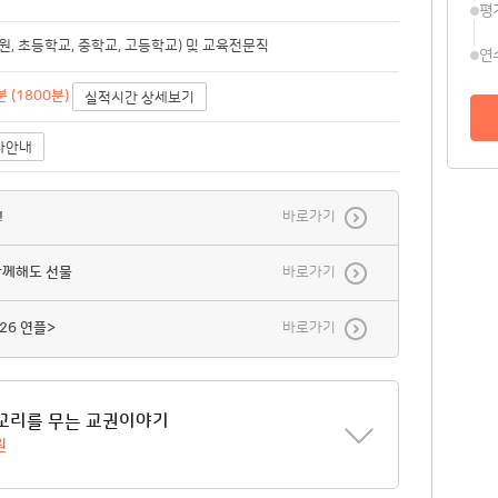
평
, 초등학교, 중학교, 고등학교) 및 교육전문직
연
 (1800분)
실적시간 상세보기
사안내
!
바로가기
함께해도 선물
바로가기
26 연플>
바로가기
꼬리를 무는 교권이야기
원