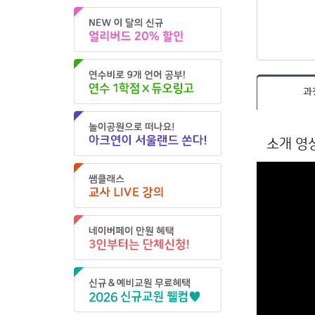
과
소개 영