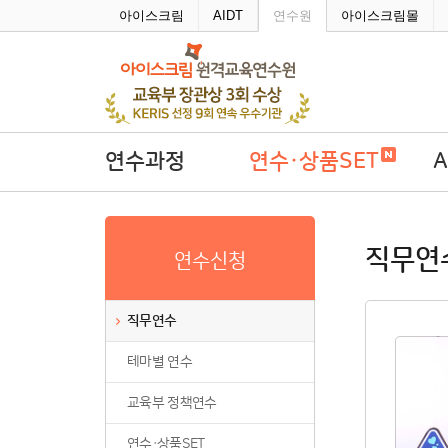
주메뉴바로가기
본문바로가기
아이스크림
AIDT
연수원
아이스크림몰
연수과정
연수·상품SET
직무연수
연수·상품SET
A
직무연
연수신청
테마별 연수
학
교육부 정책연수
직무연수
연수·상품SET
테마별 연수
연수회원권
연수패키지
교육부 정책연수
자율연수
연수·상품SET