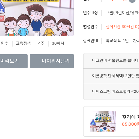
영수증/이수증
연수대상
교원(어린이집/유치원
개인정보관리
법정연수
MY회원권/패키지
실적시간 30시간 0분
강사안내
박교식 외 1인
강
무연수
교육정책
4주
30차시
아크연이 서울랜드를 쏩니다
미리보기
마이위시담기
여름방학 단체혜택! 3인만 
아이스크림 베스트셀러 <20
꼬리에 
85,000