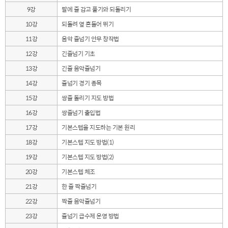
9강
팔에 줄 감고 풀기와 되돌리기
10강
되돌려 옆 흔들어 뛰기
11강
음악 줄넘기 안무 창작법
12강
긴줄넘기 기초
13강
긴줄 음악줄넘기
14강
줄넘기 경기 종목
15강
쌍줄 돌리기 지도 방법
16강
쌍줄넘기 출입법
17강
기본스텝을 지도하는 기본 원리
18강
기본스텝 지도 방법(1)
19강
기본스텝 지도 방법(2)
20강
기본스텝 체조
21강
한 줄 짝줄넘기
22강
짝줄 음악줄넘기
23강
줄넘기 급수제 운영 방법