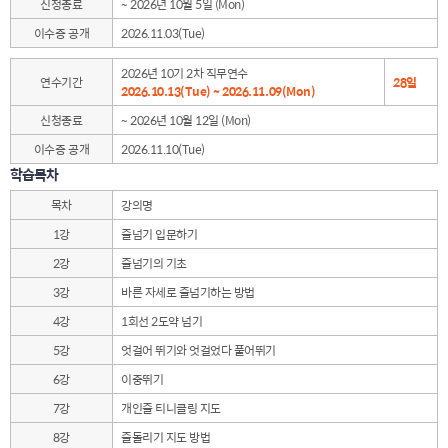
신청종료
~ 2026년 10월 5일 (Mon)
이수증 공개
2026.11.03(Tue)
2026년 10기 2차 직무연수
연수기간
28일
2026.10.13(Tue) ~ 2026.11.09(Mon)
신청종료
~ 2026년 10월 12일 (Mon)
이수증 공개
2026.11.10(Tue)
학습목차
목차
강의명
1강
줄넘기 입문하기
2강
줄넘기의 기초
3강
바른 자세로 줄넘기하는 방법
4강
1회선 2도약 넘기
5강
엇걸어 뛰기와 엇걸었다 풀어뛰기
6강
이중뛰기
7강
개인줄 티니클링 지도
8강
줄돌리기 지도 방법