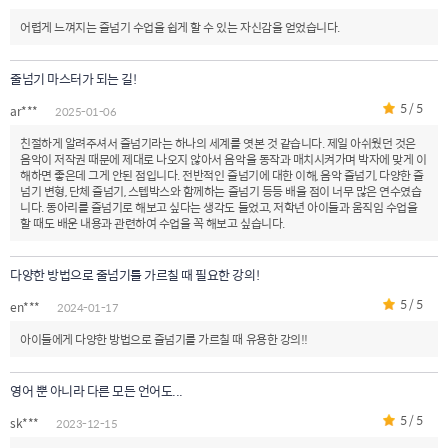
어렵게 느껴지는 줄넘기 수업을 쉽게 할 수 있는 자신감을 얻었습니다.
줄넘기 마스터가 되는 길!
5 / 5
ar***
2025-01-06
친절하게 알려주셔서 줄넘기라는 하나의 세계를 엿본 것 같습니다. 제일 아쉬웠던 것은
음악이 저작권 때문에 제대로 나오지 않아서 음악을 동작과 매치시켜가며 박자에 맞게 이
해하면 좋은데 그게 안된 점입니다. 전반적인 줄넘기에 대한 이해, 음악 줄넘기, 다양한 줄
넘기 변형, 단체 줄넘기, 스텝박스와 함께하는 줄넘기 등등 배울 점이 너무 많은 연수였습
니다. 동아리를 줄넘기로 해보고 싶다는 생각도 들었고, 저학년 아이들과 움직임 수업을
할 때도 배운 내용과 관련하여 수업을 꼭 해보고 싶습니다.
다양한 방법으로 줄넘기를 가르칠 때 필요한 강의!
5 / 5
en***
2024-01-17
아이들에게 다양한 방법으로 줄넘기를 가르칠 때 유용한 강의!!
영어 뿐 아니라 다른 모든 언어도...
5 / 5
sk***
2023-12-15