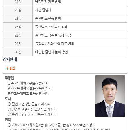
24강
방향전환 지도 방법
25강
기술 줄넘기
26강
줄텝박스 운동 방법
27강
줄텝박스 스텝박스 동작
28강
줄텝박스 급수별 동작 구성
29강
복합줄넘기와 수업 지도 방법
30강
다양한 줄넘기 놀이 방법
강사안내
주종민
주종민
공주교육대학교부설초등학교
광주교육대학교 초등교육학 학사
공주교육대학교 교육상담 석사
도서
○ 즐겁고 건강한 줄넘기 레시피
○ 건강하고 즐거운 스텝박스 레시피
○ 즐겁고 건강한 고무줄놀이 레시피
경력
○ 2019~2020 유치원1급 정교사, 초등1급 정교사 자격연수 강의
○ 2017~2019 중등체육교사 대상 학교스포츠클럽 지도 역량강화 연수 강의