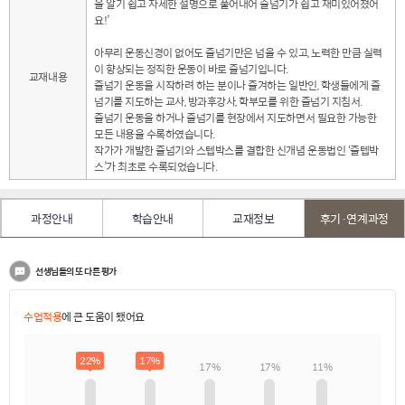
을 알기 쉽고 자세한 설명으로 풀어내어 줄넘기가 쉽고 재미있어졌어
요!’
아무리 운동신경이 없어도 줄넘기만은 넘을 수 있고, 노력한 만큼 실력
이 향상되는 정직한 운동이 바로 줄넘기입니다.
교재내용
줄넘기 운동을 시작하려 하는 분이나 즐겨하는 일반인, 학생들에게 줄
넘기를 지도하는 교사, 방과후강사, 학부모를 위한 줄넘기 지침서.
줄넘기 운동을 하거나 줄넘기를 현장에서 지도하면서 필요한 가능한
모든 내용을 수록하였습니다.
작가가 개발한 줄넘기와 스텝박스를 결합한 신개념 운동법인 ‘줄텝박
스’가 최초로 수록되었습니다.
과정안내
학습안내
교재정보
후기·연계과정
선생님들의 또 다른 평가
수업적용
에 큰 도움이 됐어요
22%
17%
17%
17%
11%