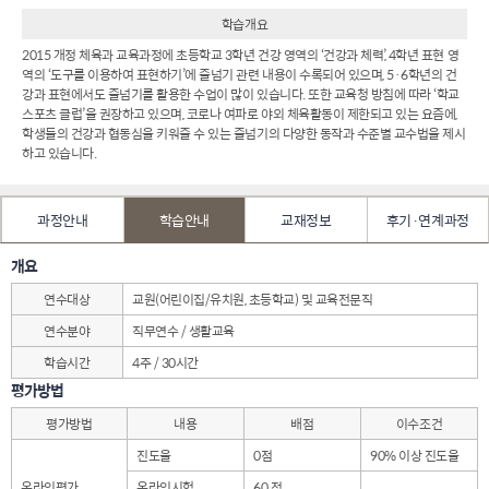
학습개요
2015 개정 체육과 교육과정에 초등학교 3학년 건강 영역의 ‘건강과 체력’, 4학년 표현 영
역의 ‘도구를 이용하여 표현하기’에 줄넘기 관련 내용이 수록되어 있으며, 5·6학년의 건
강과 표현에서도 줄넘기를 활용한 수업이 많이 있습니다. 또한 교육청 방침에 따라 ‘학교
스포츠 클럽’을 권장하고 있으며, 코로나 여파로 야외 체육활동이 제한되고 있는 요즘에,
학생들의 건강과 협동심을 키워줄 수 있는 줄넘기의 다양한 동작과 수준별 교수법을 제시
하고 있습니다.
과정안내
학습안내
교재정보
후기·연계과정
개요
연수대상
교원(어린이집/유치원, 초등학교) 및 교육전문직
연수분야
직무연수 / 생활교육
학습시간
4주 / 30시간
평가방법
평가방법
내용
배점
이수조건
진도율
0점
90% 이상 진도율
온라인평가
온라인시험
60 점