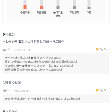
수업적용
학급운영
놀이지도
역량강화
여행
방법
연수후기
수업에 바로 활용 가능한 전문적 강의 추천드려요
5 / 5
sw***
2026-02-04
연수 한 차시차시마다 놓칠 게 없는 연수였습니다
특히 강사님의 친절하고 자세한 설명이 귀에 쏙쏙들어왔습니다
수업에도 바로 활용할 수 있어 너무 도움이 많이 되었습니다
배운 내용 꼭 실천해보겠습니다!!연수 강추합니다
GPT를 수업에
5 / 5
bb***
2026-01-31
확실한 개념 파악으로 수업 적용까지 가능하겠습니다.감사합니다.
즐거운 연수