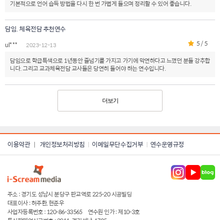
기본적으로 언어 습득 방법을 다시 한 번 가볍게 들으며 정리할 수 있어 좋습니다.
담임. 체육전담 추천연수
5 / 5
ul***
2023-12-13
담임으로 학급특색으로 1년동안 줄넘기를 가지고 가기에 막연하다고 느꼈던 분들 강추합
니다. 그리고 교과체육전담 교사들은 당연히 들어야 하는 연수입니다.
더보기
이용약관
개인정보처리방침
이메일무단수집거부
연수운영규정
|
주소 : 경기도 성남시 분당구 판교역로 225-20 시공빌딩
대표이사 : 허주환, 현준우
사업자등록번호 : 120-86-33565
연수원 인가 : 제10-3호