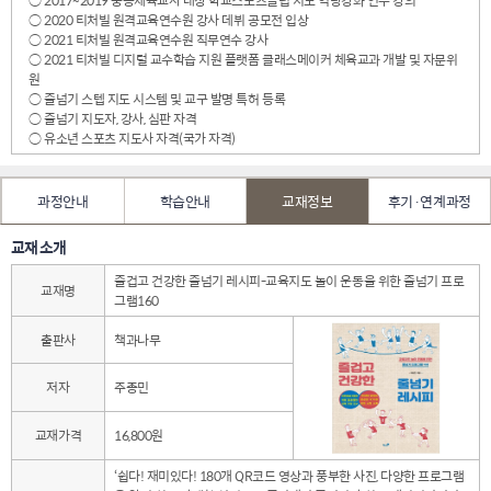
○ 2020 티처빌 원격교육연수원 강사 데뷔 공모전 입상
○ 2021 티처빌 원격교육연수원 직무연수 강사
○ 2021 티처빌 디지털 교수학습 지원 플랫폼 클래스메이커 체육교과 개발 및 자문위
원
○ 줄넘기 스텝 지도 시스템 및 교구 발명 특허 등록
○ 줄넘기 지도자, 강사, 심판 자격
○ 유소년 스포츠 지도사 자격(국가 자격)
과정안내
학습안내
교재정보
후기·연계과정
교재 소개
즐겁고 건강한 줄넘기 레시피-교육지도 놀이 운동을 위한 줄넘기 프로
교재명
그램160
출판사
책과나무
저자
주종민
교재가격
16,800원
‘쉽다! 재미있다! 180개 QR코드 영상과 풍부한 사진, 다양한 프로그램