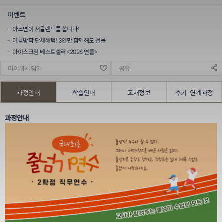
이벤트
아크연이 서울랜드를 쏩니다!
여름방학 단체혜택! 3인만 함께해도 선물
아이스크림 베스트셀러 <2026 연플>
마이위시 담기
공유
과정안내
학습안내
교재정보
후기·연계과정
과정안내