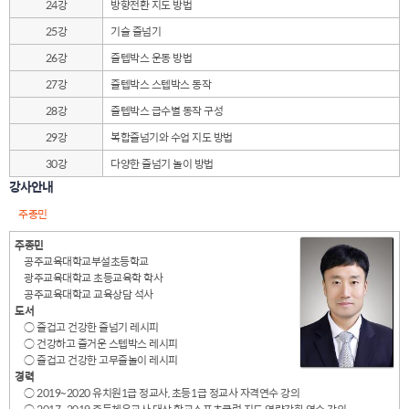
24강
방향전환 지도 방법
25강
기술 줄넘기
26강
줄텝박스 운동 방법
27강
줄텝박스 스텝박스 동작
28강
줄텝박스 급수별 동작 구성
29강
복합줄넘기와 수업 지도 방법
30강
다양한 줄넘기 놀이 방법
강사안내
주종민
주종민
공주교육대학교부설초등학교
광주교육대학교 초등교육학 학사
공주교육대학교 교육상담 석사
도서
○ 즐겁고 건강한 줄넘기 레시피
○ 건강하고 즐거운 스텝박스 레시피
○ 즐겁고 건강한 고무줄놀이 레시피
경력
○ 2019~2020 유치원1급 정교사, 초등1급 정교사 자격연수 강의
○ 2017~2019 중등체육교사 대상 학교스포츠클럽 지도 역량강화 연수 강의