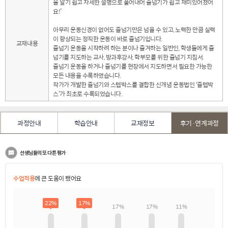
을 알기 쉽고 자세한 설명으로 풀어내어 줄넘기가 쉽고 재미있어졌어
요!’
아무리 운동신경이 없어도 줄넘기만은 넘을 수 있고, 노력한 만큼 실력
이 향상되는 정직한 운동이 바로 줄넘기입니다.
교재내용
줄넘기 운동을 시작하려 하는 분이나 즐겨하는 일반인, 학생들에게 줄
넘기를 지도하는 교사, 방과후강사, 학부모를 위한 줄넘기 지침서.
줄넘기 운동을 하거나 줄넘기를 현장에서 지도하면서 필요한 가능한
모든 내용을 수록하였습니다.
작가가 개발한 줄넘기와 스텝박스를 결합한 신개념 운동법인 ‘줄텝박
스’가 최초로 수록되었습니다.
과정안내
학습안내
교재정보
후기·연계과정
선생님들의 또 다른 평가
수업적용
에 큰 도움이 됐어요
22%
17%
17%
17%
11%