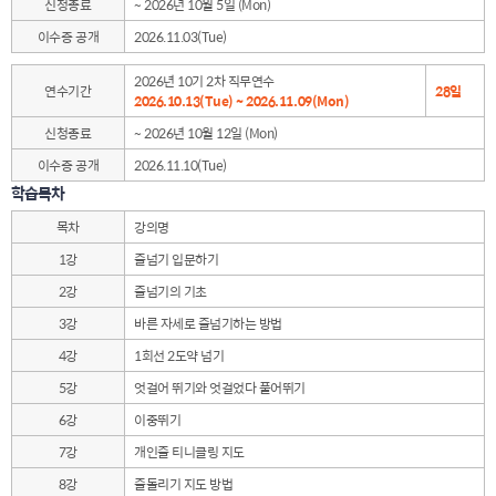
신청종료
~ 2026년 10월 5일 (Mon)
이수증 공개
2026.11.03(Tue)
2026년 10기 2차 직무연수
연수기간
28일
2026.10.13(Tue) ~ 2026.11.09(Mon)
신청종료
~ 2026년 10월 12일 (Mon)
이수증 공개
2026.11.10(Tue)
학습목차
목차
강의명
1강
줄넘기 입문하기
2강
줄넘기의 기초
3강
바른 자세로 줄넘기하는 방법
4강
1회선 2도약 넘기
5강
엇걸어 뛰기와 엇걸었다 풀어뛰기
6강
이중뛰기
7강
개인줄 티니클링 지도
8강
줄돌리기 지도 방법