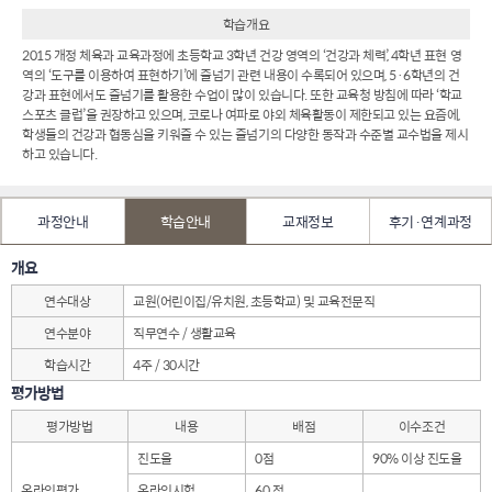
학습개요
2015 개정 체육과 교육과정에 초등학교 3학년 건강 영역의 ‘건강과 체력’, 4학년 표현 영
역의 ‘도구를 이용하여 표현하기’에 줄넘기 관련 내용이 수록되어 있으며, 5·6학년의 건
강과 표현에서도 줄넘기를 활용한 수업이 많이 있습니다. 또한 교육청 방침에 따라 ‘학교
스포츠 클럽’을 권장하고 있으며, 코로나 여파로 야외 체육활동이 제한되고 있는 요즘에,
학생들의 건강과 협동심을 키워줄 수 있는 줄넘기의 다양한 동작과 수준별 교수법을 제시
하고 있습니다.
과정안내
학습안내
교재정보
후기·연계과정
개요
연수대상
교원(어린이집/유치원, 초등학교) 및 교육전문직
연수분야
직무연수 / 생활교육
학습시간
4주 / 30시간
평가방법
평가방법
내용
배점
이수조건
진도율
0점
90% 이상 진도율
온라인평가
온라인시험
60 점