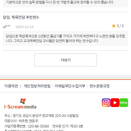
기본적으로 언어 습득 방법을 다시 한 번 가볍게 들으며 정리할 수 있어 좋습니다.
담임. 체육전담 추천연수
5 / 5
ul***
2023-12-13
담임으로 학급특색으로 1년동안 줄넘기를 가지고 가기에 막연하다고 느꼈던 분들 강추합
니다. 그리고 교과체육전담 교사들은 당연히 들어야 하는 연수입니다.
더보기
이용약관
개인정보처리방침
이메일무단수집거부
연수운영규정
|
주소 : 경기도 성남시 분당구 판교역로 225-20 시공빌딩
대표이사 : 허주환, 현준우
사업자등록번호 : 120-86-33565
연수원 인가 : 제10-3호