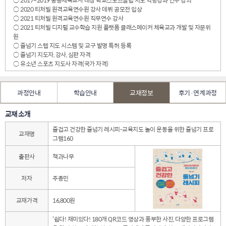
○ 2020 티처빌 원격교육연수원 강사 데뷔 공모전 입상
○ 2021 티처빌 원격교육연수원 직무연수 강사
○ 2021 티처빌 디지털 교수학습 지원 플랫폼 클래스메이커 체육교과 개발 및 자문위
원
○ 줄넘기 스텝 지도 시스템 및 교구 발명 특허 등록
○ 줄넘기 지도자, 강사, 심판 자격
○ 유소년 스포츠 지도사 자격(국가 자격)
과정안내
학습안내
교재정보
후기·연계과정
교재 소개
즐겁고 건강한 줄넘기 레시피-교육지도 놀이 운동을 위한 줄넘기 프로
교재명
그램160
출판사
책과나무
저자
주종민
교재가격
16,800원
‘쉽다! 재미있다! 180개 QR코드 영상과 풍부한 사진, 다양한 프로그램