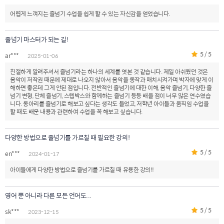
어렵게 느껴지는 줄넘기 수업을 쉽게 할 수 있는 자신감을 얻었습니다.
줄넘기 마스터가 되는 길!
5 / 5
ar***
2025-01-06
친절하게 알려주셔서 줄넘기라는 하나의 세계를 엿본 것 같습니다. 제일 아쉬웠던 것은
음악이 저작권 때문에 제대로 나오지 않아서 음악을 동작과 매치시켜가며 박자에 맞게 이
해하면 좋은데 그게 안된 점입니다. 전반적인 줄넘기에 대한 이해, 음악 줄넘기, 다양한 줄
넘기 변형, 단체 줄넘기, 스텝박스와 함께하는 줄넘기 등등 배울 점이 너무 많은 연수였습
니다. 동아리를 줄넘기로 해보고 싶다는 생각도 들었고, 저학년 아이들과 움직임 수업을
할 때도 배운 내용과 관련하여 수업을 꼭 해보고 싶습니다.
다양한 방법으로 줄넘기를 가르칠 때 필요한 강의!
5 / 5
en***
2024-01-17
아이들에게 다양한 방법으로 줄넘기를 가르칠 때 유용한 강의!!
영어 뿐 아니라 다른 모든 언어도...
5 / 5
sk***
2023-12-15