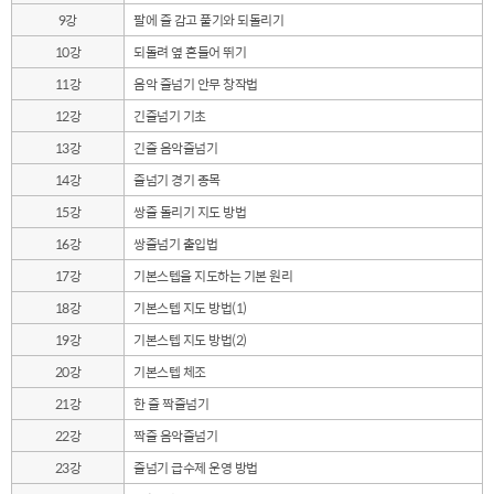
9강
팔에 줄 감고 풀기와 되돌리기
10강
되돌려 옆 흔들어 뛰기
11강
음악 줄넘기 안무 창작법
12강
긴줄넘기 기초
13강
긴줄 음악줄넘기
14강
줄넘기 경기 종목
15강
쌍줄 돌리기 지도 방법
16강
쌍줄넘기 출입법
17강
기본스텝을 지도하는 기본 원리
18강
기본스텝 지도 방법(1)
19강
기본스텝 지도 방법(2)
20강
기본스텝 체조
21강
한 줄 짝줄넘기
22강
짝줄 음악줄넘기
23강
줄넘기 급수제 운영 방법