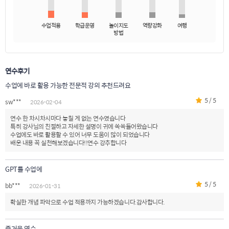
수업적용
학급운영
놀이지도
역량강화
여행
방법
연수후기
수업에 바로 활용 가능한 전문적 강의 추천드려요
5 / 5
sw***
2026-02-04
연수 한 차시차시마다 놓칠 게 없는 연수였습니다
특히 강사님의 친절하고 자세한 설명이 귀에 쏙쏙들어왔습니다
수업에도 바로 활용할 수 있어 너무 도움이 많이 되었습니다
배운 내용 꼭 실천해보겠습니다!!연수 강추합니다
GPT를 수업에
5 / 5
bb***
2026-01-31
확실한 개념 파악으로 수업 적용까지 가능하겠습니다.감사합니다.
즐거운 연수