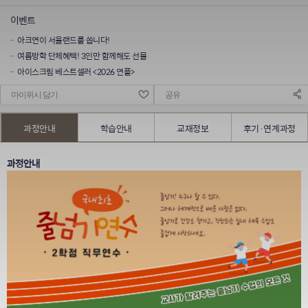
이벤트
아크연이 서울랜드를 쏩니다!
여름방학 단체혜택! 3인만 함께해도 선물
아이스크림 베스트셀러 <2026 연플>
마이위시 담기
공유
과정안내
학습안내
교재정보
후기·연계과정
과정안내