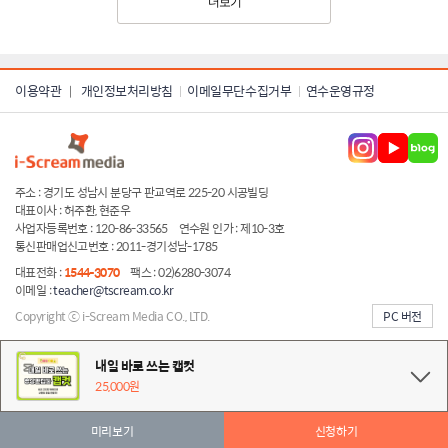
더보기
이용약관
개인정보처리방침
이메일무단수집거부
연수운영규정
|
주소 : 경기도 성남시 분당구 판교역로 225-20 시공빌딩
대표이사 : 허주환, 현준우
사업자등록번호 : 120-86-33565
연수원 인가 : 제10-3호
통신판매업신고번호 : 2011-경기성남-1785
대표전화 :
1544-3070
팩스 : 02)6280-3074
이메일 :
teacher@tscream.co.kr
Copyright ⓒ i-Scream Media CO., LTD.
PC 버전
server ip:222.231.26.41
내일 바로 쓰는 캡컷
25,000원
미리보기
신청하기
내일 바로 쓰는 캡컷