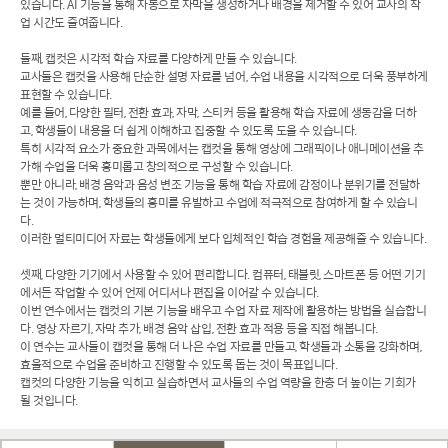
있습니다. AI 기능을 통해 자동으로 자막을 생성하거나 배경을 제거할 수 있어 교사의 작
업 시간도 줄여줍니다.
둘째, 캡컷은 시각적 학습 자료를 다양하게 만들 수 있습니다.
교사들은 캡컷을 사용해 단순한 설명 자료를 넘어, 수업 내용을 시각적으로 더욱 풍부하게
표현할 수 있습니다.
예를 들어, 다양한 필터, 전환 효과, 자막, 스티커 등을 활용해 학습 자료에 생동감을 더하
고, 학생들이 내용을 더 쉽게 이해하고 집중할 수 있도록 도울 수 있습니다.
특히 시각적 요소가 중요한 과목에서는 캡컷을 통해 영상에 그래픽이나 애니메이션을 추
가해 수업을 더욱 흥미롭고 창의적으로 구성할 수 있습니다.
뿐만 아니라, 배경 음악과 음성 변조 기능을 통해 학습 자료에 감정이나 분위기를 전달하
는 것이 가능하며, 학생들의 흥미를 유발하고 수업에 적극적으로 참여하게 할 수 있습니
다.
이러한 멀티미디어 자료는 학생들에게 보다 입체적인 학습 경험을 제공해줄 수 있습니다.
셋째, 다양한 기기에서 사용할 수 있어 편리합니다. 컴퓨터, 태블릿, 스마트폰 등 어떤 기기
에서든 작업할 수 있어 언제 어디서나 편집을 이어갈 수 있습니다.
이번 연수에서는 캡컷의 기본 기능을 배우고 수업 자료 제작에 활용하는 방법을 실습합니
다. 영상 자르기, 자막 추가, 배경 음악 삽입, 전환 효과 적용 등을 직접 해봅니다.
이 연수는 교사들이 캡컷을 통해 더 나은 수업 자료를 만들고, 학생들과 소통을 강화하며,
효율적으로 수업을 준비하고 진행할 수 있도록 돕는 것이 목표입니다.
캡컷의 다양한 기능을 익히고 실습하면서 교사들의 수업 역량을 한층 더 높이는 기회가
될 것입니다.