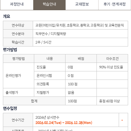
과정안내
학습안내
교재정보
후기·연계과정
개요
연수대상
교원(어린이집/유치원, 초등학교, 중학교, 고등학교) 및 교육전문직
연수분야
직무연수 / 디지털역량
학습시간
2주 / 5시간
평가방법
평가방법
내용
배점
이수조건
진도율
0점
90% 이상 진도율
온라인평가
온라인시험
0 점
의견등록
100 점
출석평가
지필평가
없음
합계
100점
총점 60점 이상
연수일정
2026년 상시연수
연수기간
-
2026.02.24(Tue) ~ 2026.12.28(Mon)
신청종료
~ 2026년 12월 27일 (Sun)