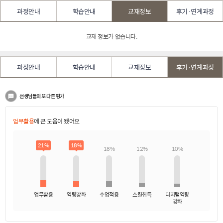
과정안내
학습안내
교재정보
후기·연계과정
교재 정보가 없습니다.
과정안내
학습안내
교재정보
후기·연계과정
선생님들의 또 다른 평가
업무활용
에 큰 도움이 됐어요
21%
18%
18%
12%
10%
업무활용
역량강화
수업적용
스킬취득
디지털역량
강화