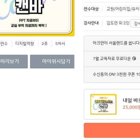
영수증/이수증
연수대상
교원(어린이집/유치원
개인정보관리
강사안내
김도연 외 2인
강
MY회원권/패키지
아크연이 서울랜드를 쏩니다
무연수
디지털역량
2주
5차시
7월 교육자료 무료다운 😘
미리보기
마이위시담기
수신동의 ON! 3천원 쿠폰 1
내일 바
25,000