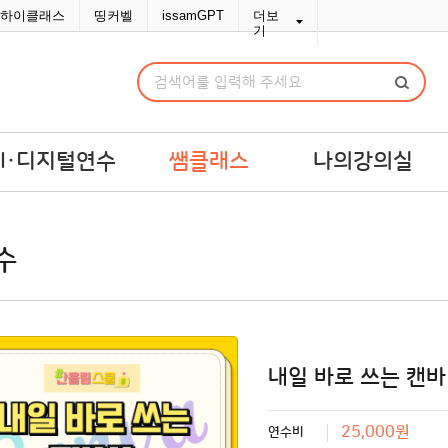
하이클래스
띵커벨
issamGPT
더보
기
AI·디지털연수
쌤클래스
나의강의실
I·디지털연수
쌤라이브
강의실
수
교맞춤 예산견적
쌤콘텐츠
연수교재구입
쌤바이브
연수변경/취소
단체신청관리
MY위시리스트
내일 바로 쓰는 캔바
나의문의함
25,000원
연수비
포인트/쿠폰