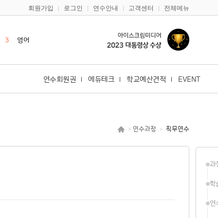
회원가입
로그인
연수안내
고객센터
전체메뉴
1
캔바
2
한국사
3
영어
4
한국어
5
일본어
연수회원권
에듀테크
학교예산견적
EVENT
6
바이브코딩
7
안전
8
기초학력
연수과정
직무연수
>
>
9
구글
10
다문화
과
1
캔바
2
한국사
학
연