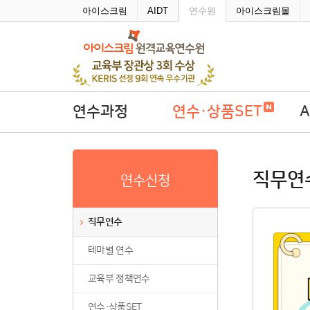
주메뉴바로가기
본문바로가기
아이스크림
AIDT
연수원
아이스크림몰
연수과정
연수·상품SET
직무연수
연수·상품SET
A
직무연
연수신청
테마별 연수
학
교육부 정책연수
직무연수
연수·상품SET
테마별 연수
연수회원권
연수패키지
교육부 정책연수
자율연수
연수·상품SET