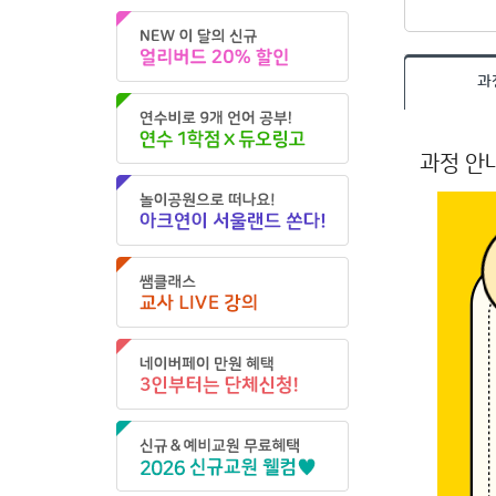
과
과정 안