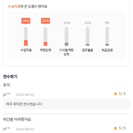
수업적용
에 큰 도움이 됐어요
30%
20%
15%
10%
9%
수업적용
역량강화
디지털역량
업무활용
학급운영
강화
연수후기
유익
5 / 5
pi***
2026-08-05
매우 유익한 연수였습니다.
약간좀 어려웠어요.
5 / 5
ni***
2026-08-02