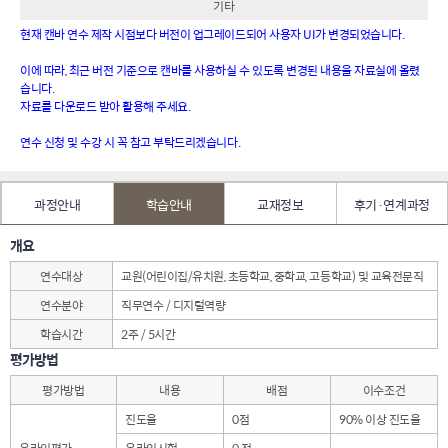
기타
현재 캔바 연수 제작 시점보다 버전이 업그레이드되어 사용자 UI가 변경되었습니다.
이에 따라, 최근 버전 기준으로 캔바를 사용하실 수 있도록 변경된 내용을 자료실에 올렸
습니다.
자료를 다운로드 받아 활용해 주세요.
연수 신청 및 수강 시 꼭 참고 부탁드리겠습니다.
과정안내
학습안내
교재정보
후기·연계과정
개요
연수대상
교원(어린이집/유치원, 초등학교, 중학교, 고등학교) 및 교육전문직
연수분야
직무연수 / 디지털역량
학습시간
2주 / 5시간
평가방법
평가방법
내용
배점
이수조건
진도율
0점
90% 이상 진도율