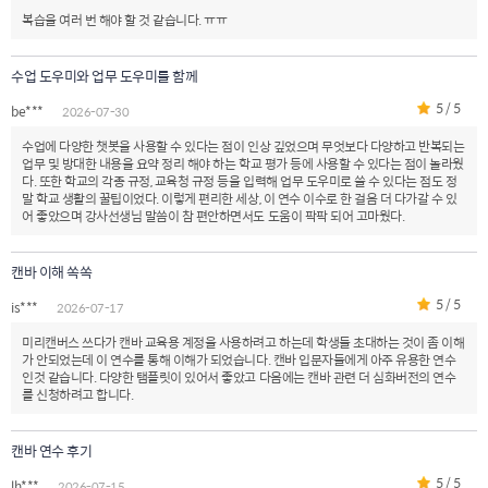
복습을 여러 번 해야 할 것 같습니다. ㅠㅠ
수업 도우미와 업무 도우미를 함께
5 / 5
be***
2026-07-30
수업에 다양한 챗봇을 사용할 수 있다는 점이 인상 깊었으며 무엇보다 다양하고 반복되는
업무 및 방대한 내용을 요약 정리 해야 하는 학교 평가 등에 사용할 수 있다는 점이 놀라웠
다. 또한 학교의 각종 규정, 교육청 규정 등을 입력해 업무 도우미로 쓸 수 있다는 점도 정
말 학교 생활의 꿀팁이었다. 이렇게 편리한 세상, 이 연수 이수로 한 걸음 더 다가갈 수 있
어 좋았으며 강사선생님 말씀이 참 편안하면서도 도움이 팍팍 되어 고마웠다.
캔바 이해 쏙쏙
5 / 5
is***
2026-07-17
미리캔버스 쓰다가 캔바 교육용 계정을 사용하려고 하는데 학생들 초대하는 것이 좀 이해
가 안되었는데 이 연수를 통해 이해가 되었습니다. 캔바 입문자들에게 아주 유용한 연수
인것 같습니다. 다양한 탬플릿이 있어서 좋았고 다음에는 캔바 관련 더 심화버전의 연수
를 신청하려고 합니다.
캔바 연수 후기
5 / 5
lh***
2026-07-15