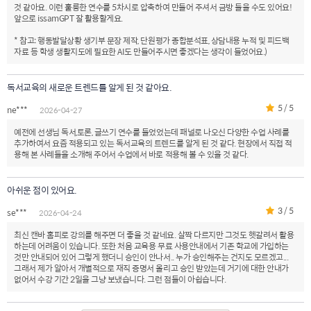
것 같아요. 이런 훌륭한 연수를 5차시로 압축하여 만들어 주셔서 금방 들을 수도 있어요!
앞으로 issamGPT 잘 활용할게요.
* 참고: 행동발달상황 생기부 문장 제작, 단원평가 종합분석표, 상담내용 누적 및 피드백
자료 등 학생 생활지도에 필요한 AI도 만들어주시면 좋겠다는 생각이 들었어요.)
독서교육의 새로운 트렌드를 알게 된 것 같아요.
5 / 5
ne***
2026-04-27
예전에 선생님 독서,토론, 글쓰기 연수를 들었었는데 패널로 나오신 다양한 수업 사례를
추가하여서 요즘 적용되고 있는 독서교육의 트렌드를 알게 된 것 같다. 현장에서 직접 적
용해 본 사례들을 소개해 주어서 수업에서 바로 적용해 볼 수 있을 것 같다.
아쉬운 점이 있어요.
3 / 5
se***
2026-04-24
최신 캔바 홈피로 강의를 해주면 더 좋을 것 같네요. 살짝 다르지만 그것도 헷갈려서 활용
하는데 어려움이 있습니다. 또한 처음 교육용 무료 사용안내에서 기존 학교에 가입하는
것만 안내되어 있어 그렇게 했더니 승인이 안나서.. 누가 승인해주는 건지도 모르겠고...
그래서 제가 알아서 개별적으로 재직 증명서 올리고 승인 받았는데 거기에 대한 안내가
없어서 수강 기간 2일을 그냥 보냈습니다. 그런 점들이 아쉽습니다.