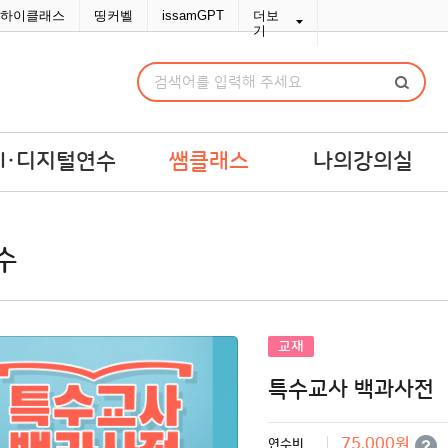
하이클래스
띵커벨
issamGPT
더보
기
AI·디지털연수
쌤클래스
나의강의실
I·디지털연수
쌤라이브
강의실
수
교맞춤 예산견적
쌤콘텐츠
연수교재구입
쌤바이브
연수변경/취소
단체신청관리
교재
MY위시리스트
특수교사 백과사전
나의문의함
포인트/쿠폰
75,000원
연수비