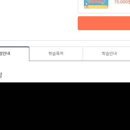
75,000
정안내
학습목차
학습안내
상