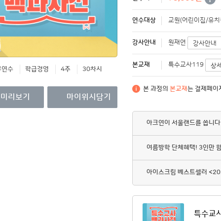
영수증/이수증
연수대상
교원(어린이집/유치원
개인정보관리
강사안내
MY회원권/패키지
원재연
강사안내
본교재
특수교사119
상
무연수
학급경영
4주
30차시
본 과정의
본교재
는 결제페이
미리보기
마이위시담기
아크연이 서울랜드를 쏩니다
여름방학 단체혜택! 3인만 
아이스크림 베스트셀러 <20
특수교