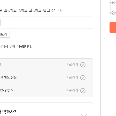
평
, 초등학교, 중학교, 고등학교) 및 교육전문직
연
세보기
지에서 구매 가능합니다.
!
바로가기
함께해도 선물
바로가기
26 연플>
바로가기
사 백과사전