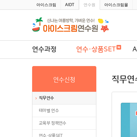
주메뉴바로가기
본문바로가기
아이스크림
AIDT
연수원
아이스크림몰
연수과정
연수·상품SET
직무연수
연수·상품SET
A
직무연
연수신청
테마별 연수
학
교육부 정책연수
직무연수
연수·상품SET
테마별 연수
연수회원권
연수패키지
교육부 정책연수
자율연수
연수·상품SET