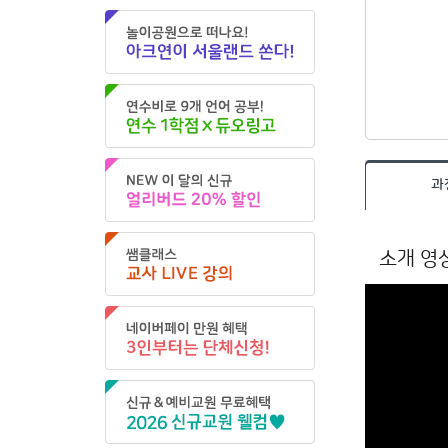
과
소개 영