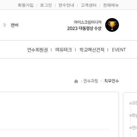
회원가입
로그인
연수안내
고객센터
전체메뉴
2
영어
3
캔바
4
듀오링고
5
일본어
6
한국어
연수회원권
에듀테크
학교예산견적
EVENT
7
구글
8
다문화
9
바이브코딩
연수과정
직무연수
>
>
10
노션
1
한국사
과
2
영어
학
연