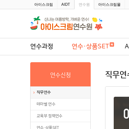
주메뉴바로가기
본문바로가기
아이스크림
AIDT
연수원
아이스크림몰
연수과정
연수·상품SET
직무연수
연수·상품SET
A
직무연
연수신청
테마별 연수
학
교육부 정책연수
직무연수
연수·상품SET
테마별 연수
연수회원권
연수패키지
교육부 정책연수
자율연수
연수·상품SET