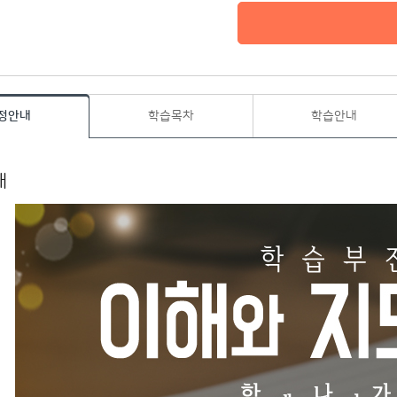
정안내
학습목차
학습안내
내