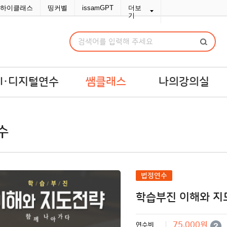
하이클래스
띵커벨
issamGPT
더보
기
AI·디지털연수
쌤클래스
나의강의실
I·디지털연수
쌤라이브
강의실
수
교맞춤 예산견적
쌤콘텐츠
연수교재구입
쌤바이브
연수변경/취소
단체신청관리
법정연수
MY위시리스트
학습부진 이해와 지도
나의문의함
포인트/쿠폰
75,000원
연수비