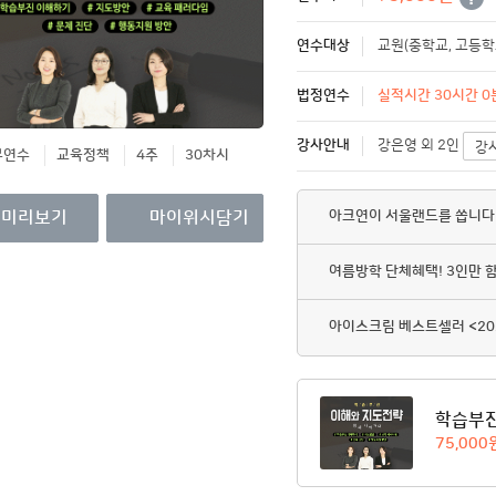
영수증/이수증
연수대상
교원(중학교, 고등학
개인정보관리
법정연수
MY회원권/패키지
실적시간 30시간 0분
강사안내
강은영 외 2인
강
무연수
교육정책
4주
30차시
아크연이 서울랜드를 쏩니다
미리보기
마이위시담기
여름방학 단체혜택! 3인만 
아이스크림 베스트셀러 <20
학습부진
75,000