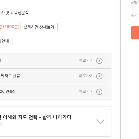
평
교) 및 교육전문직
연
 (1800분)
실적시간 상세보기
사안내
!
바로가기
함께해도 선물
바로가기
26 연플>
바로가기
 이해와 지도 전략 - 함께 나아가다
원