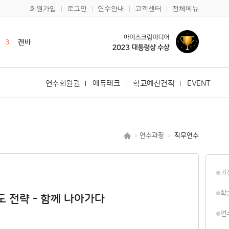
회원가입
로그인
연수안내
고객센터
전체메뉴
1
한국사
2
영어
3
캔바
4
듀오링고
5
일본어
연수회원권
에듀테크
학교예산견적
EVENT
6
한국어
7
구글
8
다문화
연수과정
직무연수
>
>
9
바이브코딩
10
노션
과
1
한국사
2
영어
학
 전략 - 함께 나아가다
연