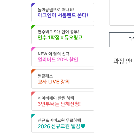
과
과정 안