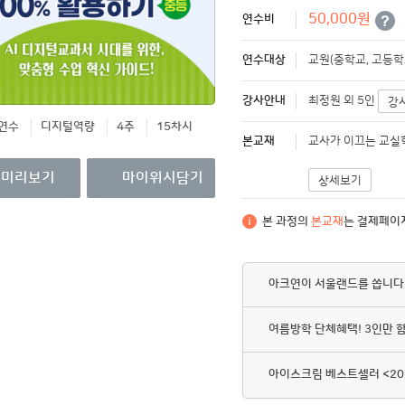
영수증/이수증
50,000원
연수비
개인정보관리
연수대상
교원(중학교, 고등학
MY회원권/패키지
강사안내
최정원 외 5인
강
연수
디지털역량
4주
15차시
본교재
교사가 이끄는 교실혁
미리보기
마이위시담기
상세보기
본 과정의
본교재
는 결제페이
아크연이 서울랜드를 쏩니다
여름방학 단체혜택! 3인만 
아이스크림 베스트셀러 <20