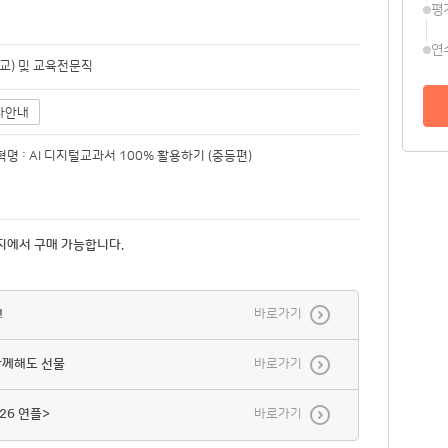
평
연
교) 및 교육전문직
사안내
명 : AI 디지털교과서 100% 활용하기 (중등편)
지에서 구매 가능합니다.
!
바로가기
함께해도 선물
바로가기
26 연플>
바로가기