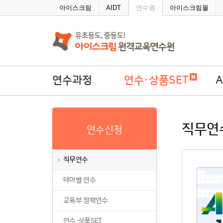
주메뉴바로가기
본문바로가기
아이스크림
AIDT
연수원
아이스크림몰
연수과정
연수·상품SET
직무연수
연수·상품SET
A
직무연
연수신청
테마별 연수
학
교육부 정책연수
직무연수
연수·상품SET
테마별 연수
연수회원권
연수패키지
교육부 정책연수
자율연수
연수·상품SET