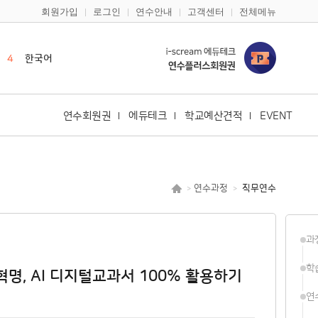
회원가입
로그인
연수안내
고객센터
전체메뉴
2
한국사
3
영어
4
한국어
5
일본어
6
바이브코딩
연수회원권
에듀테크
학교예산견적
EVENT
7
안전
8
기초학력
9
구글
연수과정
직무연수
>
>
10
다문화
1
캔바
과
2
한국사
학
명, AI 디지털교과서 100% 활용하기
연