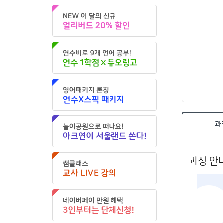
과
과정 안