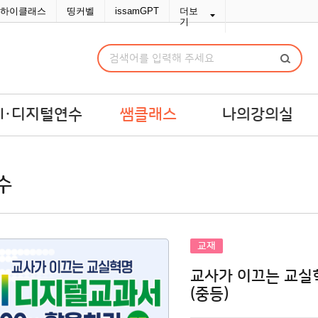
하이클래스
띵커벨
issamGPT
더보
기
AI·디지털연수
쌤클래스
나의강의실
I·디지털연수
쌤라이브
강의실
수
교맞춤 예산견적
쌤콘텐츠
연수교재구입
쌤바이브
연수변경/취소
단체신청관리
교재
MY위시리스트
교사가 이끄는 교실혁
나의문의함
(중등)
포인트/쿠폰