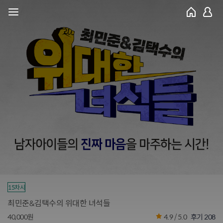
15차시
최민준&김택수의 위대한 녀석들
40,000원
4.9 / 5.0
후기 208