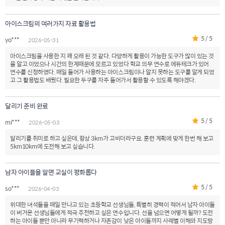
아이스크림의 여러가지 자료 활용법
5 / 5
yo***
2026-05-31
아이스크림을 사용한 지 꽤 오래 된 것 같다. 다양하게 활용이 가능한 도구가 많이 있는 것
을 알고 이었으나 시간의 한계때문에 모르고 있었다 학교 의무 연수로 에듀테크가 있어
연수를 신청하였다. 매일 들어가 사용하는 아이스크림이나 알지 못하는 도구를 알게 되었
고 그 활용법도 배웠다. 필요한 두구를 자주 들어가서 활용할 수 있도록 해야겠다.
달리기 준비 완료
5 / 5
mi***
2026-05-03
달리기를 취미로 하고 싶은데, 항상 3km가 고비더라구요. 훈련 계획에 맞게 한번 해 보고
5km10km에 도전해 보고 싶습니다.
남자 아이들을 알면 교실이 평화롭다
5 / 5
so***
2026-04-03
위대한 녀석들을 매일 만나고 있는 초등학교 선생님들, 특별히 경력이 적어서 남자 아이들
이 버거운 선생님들에게 적극 추천하고 싶은 연수입니다. 선을 넘으면 어떻게 될까? 도전
하는 아이들 뿐만 아니라 무기력하거나 자존감이 낮은 아이들까지 사례별 이해와 지도방