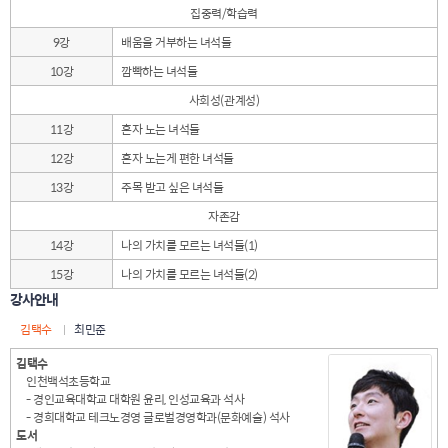
집중력/학습력
9강
배움을 거부하는 녀석들
10강
깜빡하는 녀석들
사회성(관계성)
11강
혼자 노는 녀석들
12강
혼자 노는게 편한 녀석들
13강
주목 받고 싶은 녀석들
자존감
14강
나의 가치를 모르는 녀석들(1)
15강
나의 가치를 모르는 녀석들(2)
강사안내
김택수
최민준
김택수
인천백석초등학교
- 경인교육대학교 대학원 윤리, 인성교육과 석사
- 경희대학교 테크노경영 글로벌경영학과(문화예술) 석사
도서