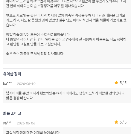
하나하나 도와 줄꺼야" "먼저 이것부터 그려보자"하고 편안히 할 수있게 도와주니 그 시
간 안에 해야되는 미술 수행평가를 아주 잘 해내었습니다.
앞으로 시도해 볼 것은 마지막 차시에 많이 위축된 학생을 위해서 바람과 태풍을 그려보
기도 하고, 저도 잘 못했던 것이 많았던 실수 담도 이야기하면서 벽을 허물어 가보기로 했
습니다.
정말 학습에 많이 도움이 바로바로 되었습니다.
다 읽었던 책이지만 한 번 더 읽어볼 것이고 연수내용 잘 적용해서 아들들도, 나도 행복하
고 편안한 교실로 만들어 보고 싶습니다.
좋은 연수 제공해 주셔서 정말 감사합니다.
유익한 강의
5 / 5
ba***
2026-06-10
남자아이들 뿐만 아니라 행동력있는 여자아이에게도 생활지도하기 적합한 강의입니다.
많은 청강 바랍니다.
화를 줄이고
5 / 5
ya***
2026-06-06
교실 남학생에 대한 이해를 높여줍니다.