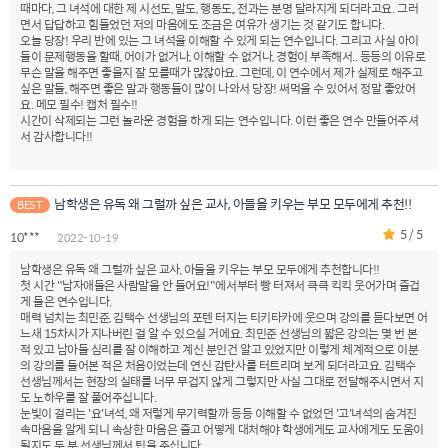
때마다, 그 녀석에 대한 제 시선도, 말도, 행동도,, 전과는 분명 달라지게 되더라고요. 그러
면서 답답하고 힘들었던 저의 마음에도 조금은 여유가 생기는 것 같기도 합니다.
오늘 당장! 우리 반에 있는 그 녀석을 이해할 수 있게 되는 연수입니다. 그리고 사실 아이
들이 문제행동을 할때, 어이가 없거나, 이해할 수 없거나, 경험이 부족해서.. 등등의 이유로
무슨 말을 해주면 좋을지 잘 모를때가 많잖아요. 그런데, 이 연수에서 제가 실제로 해주고
싶은 말들, 해주면 좋은 말과 행동들이 많이 나와서 당장! 써먹을 수 있어서 정말 좋았어
요. 메모 필수! 캡처 필수!!
시간이 삭제되는 그런 놀라운 경험을 하게 되는 연수입니다. 이런 좋은 연수 만들어주셔
서 감사합니다!!
남학생은 유독 왜 그럴까 싶은 교사, 아들을 키우는 부모 모두에게 추천!!
BEST
5 / 5
10***
2022-10-19
남학생은 유독 왜 그럴까 싶은 교사, 아들을 키우는 부모 모두에게 추천합니다!!
첫 시간 "남자애들은 사람말을 안 들어요!"에서부터 빵 터져서 큭큭 킥킥 웃어가며 즐겁
게 들은 연수입니다.
매력 넘치는 최민준, 김택수 선생님의 포텐 터지는 티키타카에 웃으며 강의를 듣다보면 어
느새 15차시가 지나버린 걸 알 수 있으실 거에요. 최민준 선생님의 짧은 강의는 몇 번 본
적 있고 남아들 심리를 잘 이해하고 계신 분인건 알고 있었지만 이렇게 체계적으로 이분
의 강의를 들어본 적은 처음이었는데 연신 감탄사를 터트리며 보게 되더라고요. 김택수
선생님께서는 현장의 실태를 너무 무겁지 않게 그렇지만 사실 그대로 전달해주시면서 지
도 노하우를 잘 풀어주십니다.
눈빛이 걸리는 '요'녀석, 왜 저렇게 무기력할까 등등 이해할 수 없었던 '고'녀석의 숨겨진
속마음을 알게 되니 속상한 마음은 줄고 어떻게 대처해야 학생에게도 교사에게도 도움이
될지도 두 분 선생님께서 팁을 주십니다.