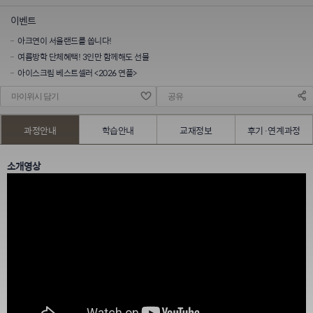
이벤트
아크연이 서울랜드를 쏩니다!
여름방학 단체혜택! 3인만 함께해도 선물
아이스크림 베스트셀러 <2026 연플>
마이위시 담기
공유
과정안내
학습안내
교재정보
후기·연계과정
소개영상