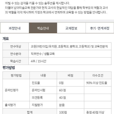
차릴 수 있는 감각을 키울 수 있는 솔루션을 제시합니다.
더불어 남아미술교육 전문가와 현직 교사의 현실적인 대담을 통해 학부모의 역할과 교사
의 역할을 각각 제시하여 가정과 학교에서 연계하여 교육할 수 있는 방법을 안내합니다.
과정안내
학습안내
교재정보
후기·연계과정
개요
연수대상
교원(어린이집/유치원, 초등학교, 중학교, 고등학교) 및 교육전문직
연수분야
직무연수 / 생활교육
학습시간
4주 / 15시간
평가방법
평가방법
내용
배점
이수조건
진도율
0점
90% 이상 진도율
온라인평가
온라인시험
60 점
의견등록
40 점
출석평가
지필평가
없음
합계
100점
총점 60점 이상