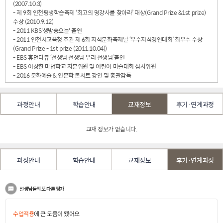
(2007.10.3)
- 제 9회 인천평생학습축제 ‘최고의 명강사를 찾아라’ 대상(Grand Prize &1st prize)
수상 (2010.9.12)
- 2011 KBS'생방송오늘' 출연
- 2011 인천시교육청 주관 제 6회 지식문화축제날 ‘우수지식경연대회’ 최우수 수상
(Grand Prize - 1st prize (2011.10.04))
- EBS 휴먼다큐 ‘선생님 선생님 우리 선생님’출연
- EBS 이상한 마법학교 자문위원 및 어린이 마술대회 심사위원
- 2016 문화예술 & 인문학 콘서트 강연 및 총괄감독
과정안내
학습안내
교재정보
후기·연계과정
교재 정보가 없습니다.
과정안내
학습안내
교재정보
후기·연계과정
선생님들의 또 다른 평가
수업적용
에 큰 도움이 됐어요