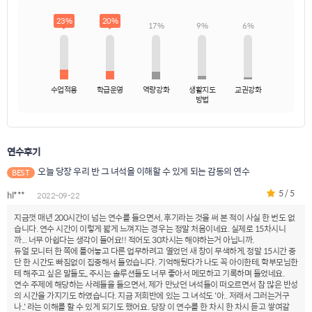
23%
20%
17%
9%
6%
수업적용
학급운영
역량강화
생활지도
교권강화
방법
연수후기
오늘 당장 우리 반 그 녀석을 이해할 수 있게 되는 감동의 연수
BEST
5 / 5
hl***
2022-09-22
지금껏 매년 200시간이 넘는 연수를 들으면서, 후기라는 것을 써 본 적이 사실 한 번도 없
습니다. 연수 시간이 이렇게 짧게 느껴지는 경우는 정말 처음이네요. 실제로 15차시니
까... 너무 아쉽다는 생각이 들어요!! 적어도 30차시는 해야하는거 아닙니까.
듀얼 모니터 한 쪽에 틀어놓고 다른 업무하려고 열었던 새 창이 무색하게, 정말 15시간 중
단 한 시간도 빠짐없이 집중해서 들었습니다. 기억해뒀다가 나도 꼭 아이한테, 학부모님한
테 해주고 싶은 말들도,, 주시는 솔루션들도 너무 좋아서 메모하고 기록하며 들었네요.
연수 주제에 해당하는 사례들을 들으면서, 제가 만났던 녀석들이 떠오르면서 참 많은 반성
의 시간을 가지기도 하였습니다. 지금 저희반에 있는 그 녀석도 '아.. 저래서 그러는거구
나..' 라는 이해를 할 수 있게 되기도 했어요. 당장 이 연수를 한 차시 한 차시 듣고 쌓여갈