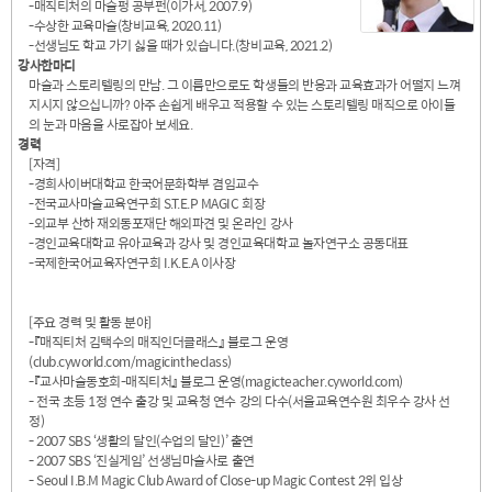
-매직티처의 마술펑 공부펀(이가서, 2007.9)
-수상한 교육마술(창비교육, 2020.11)
-선생님도 학교 가기 싫을 때가 있습니다.(창비교육, 2021.2)
강사한마디
마술과 스토리텔링의 만남. 그 이름만으로도 학생들의 반응과 교육효과가 어떨지 느껴
지시지 않으십니까? 아주 손쉽게 배우고 적용할 수 있는 스토리텔링 매직으로 아이들
의 눈과 마음을 사로잡아 보세요.
경력
[자격]
-경희사이버대학교 한국어문화학부 겸임교수
-전국교사마술교육연구회 S.T.E.P MAGIC 회장
-외교부 산하 재외동포재단 해외파견 및 온라인 강사
-경인교육대학교 유아교육과 강사 및 경인교육대학교 놀자연구소 공동대표
-국제한국어교육자연구회 I.K.E.A 이사장
[주요 경력 및 활동 분야]
-『매직티처 김택수의 매직인더클래스』 블로그 운영
(club.cyworld.com/magicintheclass)
-『교사마술동호회-매직티처』 블로그 운영(magicteacher.cyworld.com)
- 전국 초등 1정 연수 출강 및 교육청 연수 강의 다수(서울교육연수원 최우수 강사 선
정)
- 2007 SBS ‘생활의 달인(수업의 달인)’ 출연
- 2007 SBS ‘진실게임’ 선생님마술사로 출연
- Seoul I.B.M Magic Club Award of Close-up Magic Contest 2위 입상