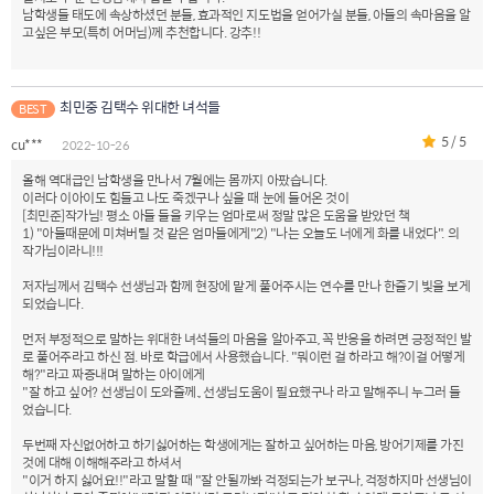
남학생들 태도에 속상하셨던 분들, 효과적인 지도법을 얻어가실 분들, 아들의 속마음을 알
고싶은 부모(특히 어머님)께 추천합니다. 강추!!
최민중 김택수 위대한 녀석들
BEST
5 / 5
cu***
2022-10-26
올해 역대급인 남학생을 만나서 7월에는 몸까지 아팠습니다.
이러다 이아이도 힘들고 나도 죽겠구나 싶을 때 눈에 들어온 것이
[최민준]작가님! 평소 아들 둘을 키우는 엄마로써 정말 많은 도움을 받았던 책
1) "아들때문에 미쳐버릴 것 같은 엄마들에게",2) "나는 오늘도 너에게 화를 내었다". 의
작가님이라니!!!
저자님께서 김택수 선생님과 함께 현장에 맡게 풀어주시는 연수를 만나 한줄기 빛을 보게
되었습니다.
먼저 부정적으로 말하는 위대한 녀석들의 마음을 알아주고, 꼭 반응을 하려면 긍정적인 발
로 풀어주라고 하신 점. 바로 학급에서 사용했습니다. "뭐이런 걸 하라고 해?이걸 어떻게
해?"라고 짜증내며 말하는 아이에게
"잘 하고 싶어? 선생님이 도와줄께., 선생님도움이 필요했구나 라고 말해주니 누그러 들
었습니다.
두번째 자신없어하고 하기싫어하는 학생에게는 잘하고 싶어하는 마음, 방어기제를 가진
것에 대해 이해해주라고 하셔서
"이거 하지 싫어요!!"라고 말할 때 "잘 안될까봐 걱정되는가 보구나, 걱정하지마 선생님이