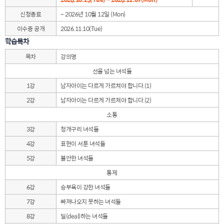
신청종료
~ 2026년 10월 12일 (Mon)
이수증 공개
2026.11.10(Tue)
학습목차
목차
강의명
선을 넘는 녀석들
1강
남자아이는 다르게 가르쳐야 합니다.(1)
2강
남자아이는 다르게 가르쳐야 합니다.(2)
소통
3강
청개구리 녀석들
4강
표현이 서툰 녀석들
5강
불안한 녀석들
통제
6강
승부욕이 강한 녀석들
7강
빠져나오지 못하는 녀석들
8강
딜(deal)하는 녀석들