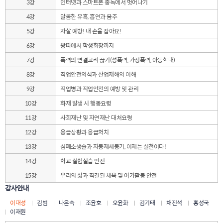
3강
인터넷과 스마트폰 중독에서 벗어나기
4강
달콤한 유혹, 흡연과 음주
5강
자살 예방! 내 손을 잡아요!
6강
왕따에서 학생회장까지
7강
폭력의 연결고리 끊기(성폭력, 가정폭력, 아동학대)
8강
직업안전의식과 산업재해의 이해
9강
직업병과 직업안전의 예방 및 관리
10강
화재 발생 시 행동요령
11강
사회재난 및 자연재난 대처요령
12강
응급상황과 응급처치
13강
심폐소생술과 자동제세동기, 이제는 실천이다!
14강
학교 실험실습 안전
15강
우리의 삶과 직결된 체육 및 여가활동 안전
강사안내
이대성
김범
나은숙
조윤호
오윤화
김기태
채진석
홍성국
이재원