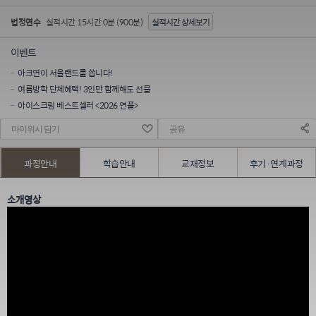
법정연수
실적시간 15시간 0분 (900분)
실적시간 상세보기
이벤트
아크연이 서울랜드를 쏩니다!
여름방학 단체혜택! 3인만 함께해도 선물
아이스크림 베스트셀러 <2026 연플>
마이위시 담기
공유
과정안내
학습안내
교재정보
후기·연계과정
소개영상