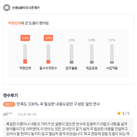
선생님들의 또 다른 평가
역량강화
에 큰 도움이 됐어요
21%
18%
13%
13%
11%
역량강화
필수의무연수
업무활용
학급운영
수업적용
연수후기
만족도 100%, 꼭 필요한 내용으로만 구성된 알찬 연수
BEST
5 / 5
eb***
2018-08-28
복잡한 이론이나 내용과 거리가 먼 설명이 많으면 연수에 집중하기 어렵고 내용을 쉽게
받아들이기도 어려운데, 이 연수는 모든 강사진이 알기 쉽게 꼭 필요한 내용을 전달하고
있어서 말 한마디 놓지지 않고 열심히 듣게 되었습니다. 학교 현장에 정말 도움이 되는 꼭