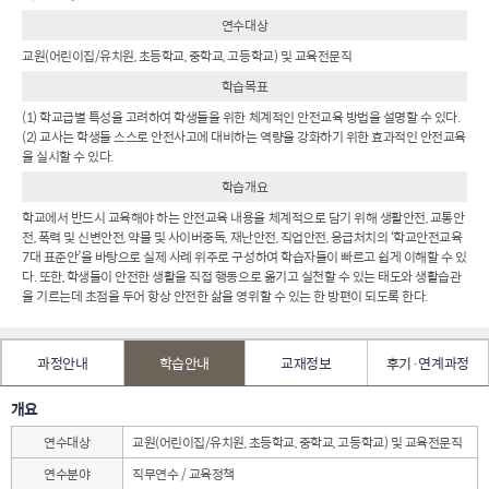
연수대상
교원(어린이집/유치원, 초등학교, 중학교, 고등학교) 및 교육전문직
학습목표
(1) 학교급별 특성을 고려하여 학생들을 위한 체계적인 안전교육 방법을 설명할 수 있다.
(2) 교사는 학생들 스스로 안전사고에 대비하는 역량을 강화하기 위한 효과적인 안전교육
을 실시할 수 있다.
학습개요
학교에서 반드시 교육해야 하는 안전교육 내용을 체계적으로 담기 위해 생활안전, 교통안
전, 폭력 및 신변안전, 약물 및 사이버중독, 재난안전, 직업안전, 응급처치의 ‘학교안전교육
7대 표준안’을 바탕으로 실제 사례 위주로 구성하여 학습자들이 빠르고 쉽게 이해할 수 있
다. 또한, 학생들이 안전한 생활을 직접 행동으로 옮기고 실천할 수 있는 태도와 생활습관
을 기르는데 초점을 두어 항상 안전한 삶을 영위할 수 있는 한 방편이 되도록 한다.
과정안내
학습안내
교재정보
후기·연계과정
개요
연수대상
교원(어린이집/유치원, 초등학교, 중학교, 고등학교) 및 교육전문직
연수분야
직무연수 / 교육정책