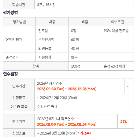
학습시간
4주 / 15시간
평가방법
평가방법
내용
배점
이수조건
진도율
0점
90% 이상 진도율
온라인평가
온라인시험
60 점
의견등록
40 점
출석평가
지필평가
없음
합계
100점
총점 60점 이상
연수일정
2026년 상시연수
연수기간
-
2026.02.24(Tue) ~ 2026.12.28(Mon)
신청종료
~ 2026년 12월 23일 (Wed)
이수증 발급
수강완료 즉시
2026년 8기 1차 직무연수
연수기간
21일
2026.08.04(Tue) ~ 2026.08.24(Mon)
신청종료
~ 2026년 8월 10일 (Mon)
(추가접수)